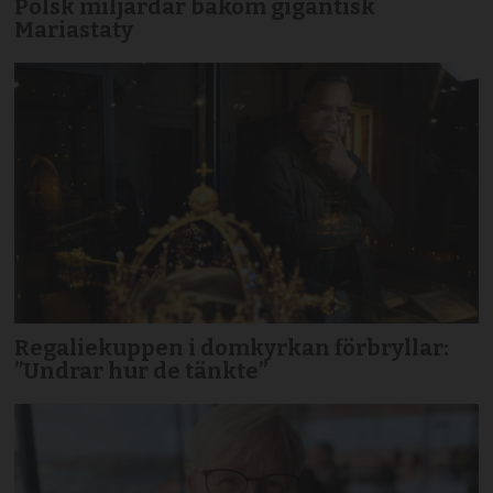
Polsk miljardär bakom gigantisk
Mariastaty
Regaliekuppen i domkyrkan förbryllar:
”Undrar hur de tänkte”