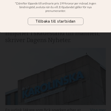
En judisk läkare slog larm om
antisemitiska trakasserier på jobbet
– och avskedades. Nu ska Karolinska
universitetssjukhuset betala tre
miljoner i skadestånd till mannen,
skriver Dagens Nyheter.
En judisk läkare som fick sparken efter att ha påtalat antisemitism på arbetsplatsen får nu skadestånd. Arkivbild.