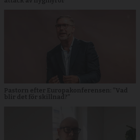
attack av flygmyror
Pastorn efter Europakonferensen: ”Vad
blir det för skillnad?”