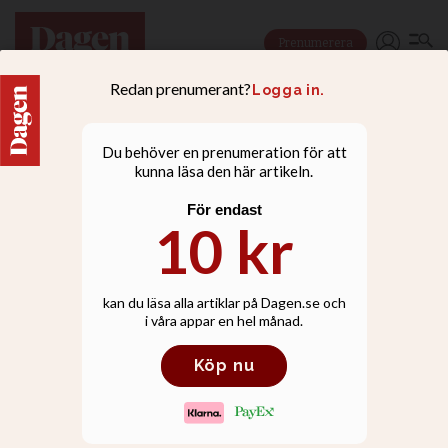
Prenumerera
NYHETER
Judisk läkare avskedades
– får miljonskadestånd