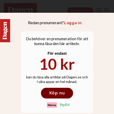
Prenumerera
NYHETER
Kristen svensk-iranier
bland de dödade under