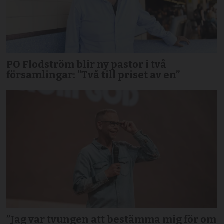
PO Flodström blir ny pastor i två
församlingar: ”Två till priset av en”
”Jag var tvungen att bestämma mig för om