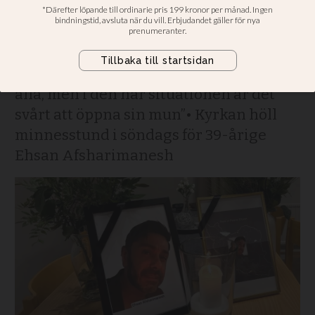
regimprotesterna
”Vi som kristna är inte kallade att
förbanna någon, utan vi ska välsigna
alla, men i den här situationen är det
svårt att öppna sin mun”• Kyrkan höll
minnesstund i söndags för 39-årige
Ehsan Afsharimanesh