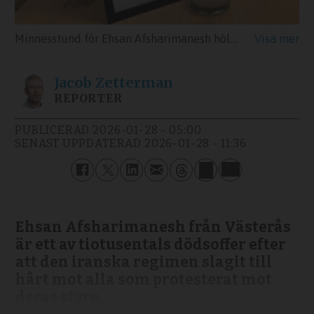
Minnesstund för Ehsan Afsharimanesh hölls i Korskyrkan i Västerås i söndags, där Västerås persisktalande kyrka har sin verksamhet.
Jacob
Zetterman
REPORTER
PUBLICERAD
2026-01-28 - 05:00
SENAST UPPDATERAD
2026-01-28 - 11:36
Ehsan Afsharimanesh från Västerås
är ett av tiotusentals dödsoffer efter
att den iranska regimen slagit till
hårt mot alla som protesterat mot
deras styre.