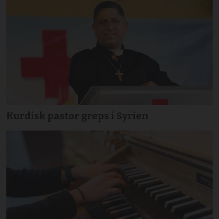
Kurdisk pastor greps i Syrien