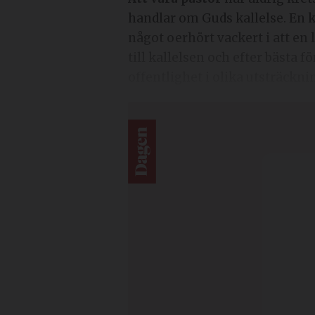
handlar om Guds kallelse. En k
något oerhört vackert i att en l
till kallelsen och efter bästa
offentlighet i olika utsträckni