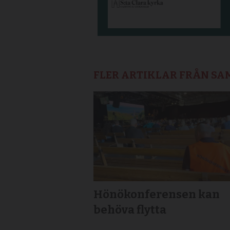
FLER ARTIKLAR FRÅN S
Hönökonferensen kan
behöva flytta