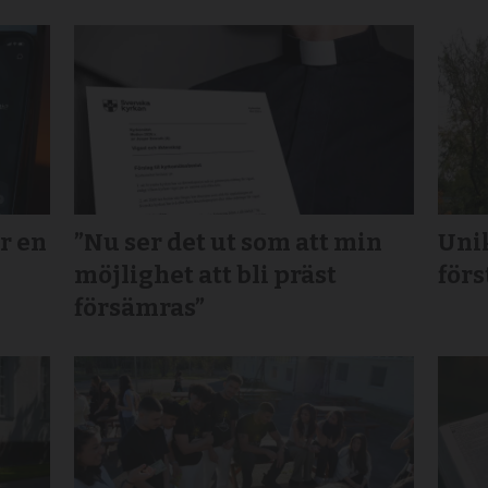
r en
”Nu ser det ut som att min
Unik
möjlighet att bli präst
förs
försämras”