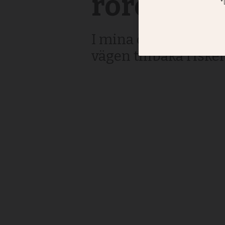
rörelse ju
I mina ögon skadar 
vägen tillbaka riske