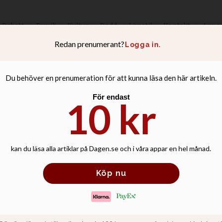
Debatt
Familj
Kultur
Podd
Livsstil
Kontakt
Anno
en ridå skakas m