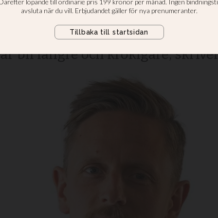
st nu
Daniel Alms agerande förtroendet y
rar bli längre och krokigare, skrive