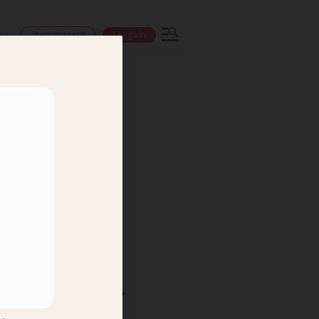
Prenumerera
Logga in
ns
in egen