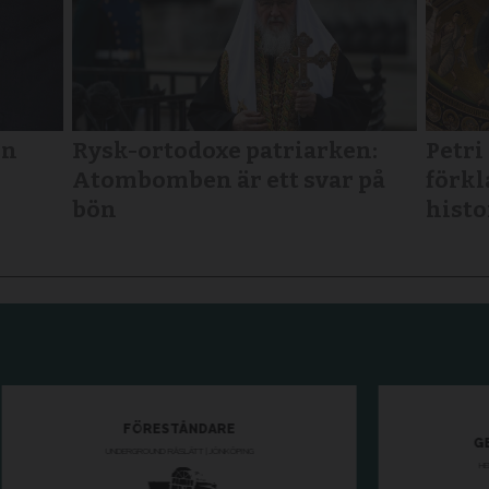
in
Rysk-ortodoxe patriarken:
Petri
Atombomben är ett svar på
förkl
bön
histo