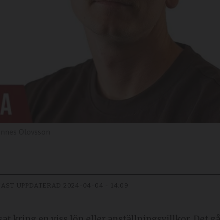
annes Olovsson
AST UPPDATERAD
2024-04-04 - 14:09
sat kring en viss lön eller anställningsvillkor. Det 