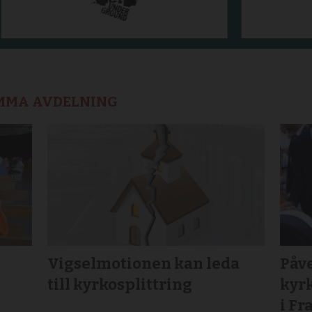
AMMA AVDELNING
Vigselmotionen kan leda
Påve
till kyrkosplittring
kyr
i Fr