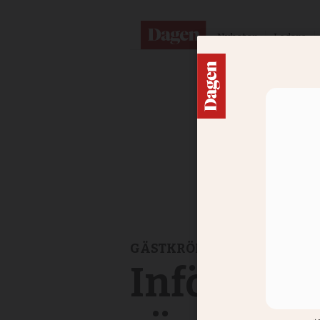
Nyheter
Ledare
GÄSTKRÖNIKA
Inför öpp