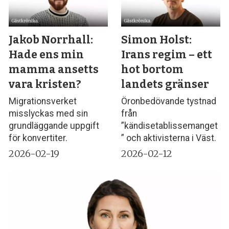
Jakob Norrhall:
Simon Holst:
Hade ens min
Irans regim – ett
mamma ansetts
hot bortom
vara kristen?
landets gränser
Migrationsverket
Öronbedövande tystnad
misslyckas med sin
från
grundläggande uppgift
”kändisetablissemanget
för konvertiter.
” och aktivisterna i Väst.
2026-02-19
2026-02-12