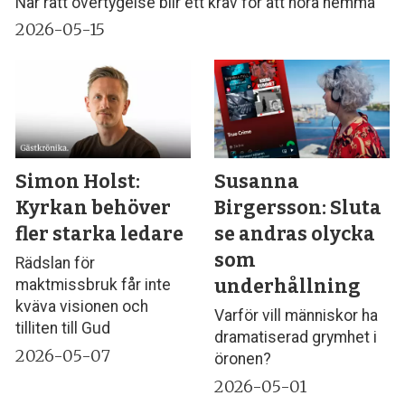
När rätt övertygelse blir ett krav för att höra hemma
2026-05-15
Simon Holst:
Susanna
Kyrkan behöver
Birgersson: Sluta
fler starka ledare
se andras olycka
som
Rädslan för
underhållning
maktmissbruk får inte
kväva visionen och
Varför vill människor ha
tilliten till Gud
dramatiserad grymhet i
2026-05-07
öronen?
2026-05-01