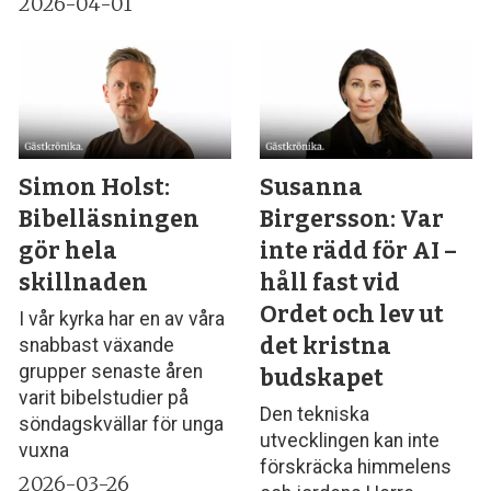
2026-04-01
Simon Holst:
Susanna
Bibelläsningen
Birgersson: Var
gör hela
inte rädd för AI –
skillnaden
håll fast vid
Ordet och lev ut
I vår kyrka har en av våra
det kristna
snabbast växande
grupper senaste åren
budskapet
varit bibel­studier på
Den tekniska
söndagskvällar för unga
utvecklingen kan inte
vuxna
förskräcka himmelens
2026-03-26