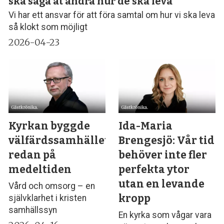
ska säga åt andra hur de ska leva
Vi har ett ansvar för att föra samtal om hur vi ska leva
så klokt som möjligt
2026-04-23
Kyrkan byggde
Ida-Maria
välfärdssamhället
Brengesjö: Vår tid
redan på
behöver inte fler
medeltiden
perfekta ytor
utan en levande
Vård och omsorg – en
kropp
självklarhet i kristen
samhällssyn
En kyrka som vågar vara