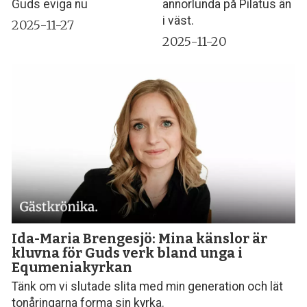
Guds eviga nu
annorlunda på Pilatus än
i väst.
2025-11-27
2025-11-20
Ida-Maria Brengesjö: Mina känslor är
kluvna för Guds verk bland unga i
Equmeniakyrkan
Tänk om vi slutade slita med min generation och lät
tonåringarna forma sin kyrka.