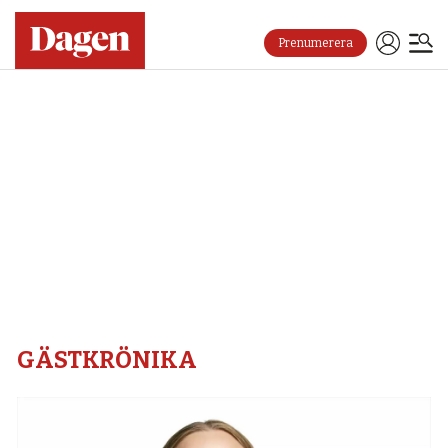
Prenumerera
Gästkrönika
–
Dagen
GÄSTKRÖNIKA