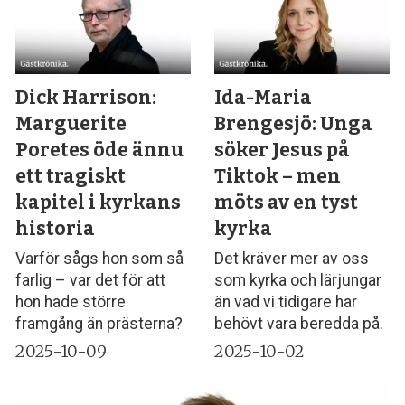
Dick Harrison:
Ida-Maria
Marguerite
Brengesjö: Unga
Poretes öde ännu
söker Jesus på
ett tragiskt
Tiktok – men
kapitel i kyrkans
möts av en tyst
historia
kyrka
Varför sågs hon som så
Det kräver mer av oss
farlig – var det för att
som kyrka och lärjungar
hon hade större
än vad vi tidigare har
framgång än prästerna?
behövt vara beredda på.
2025-10-09
2025-10-02