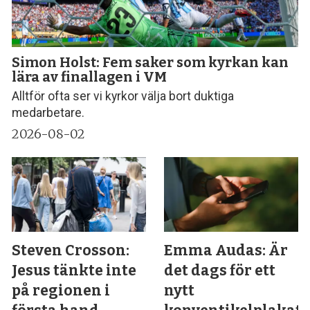
Simon Holst: Fem saker som kyrkan kan
lära av finallagen i VM
Alltför ofta ser vi kyrkor välja bort duktiga
medarbetare.
2026-08-02
Steven Crosson:
Emma Audas: Är
Jesus tänkte inte
det dags för ett
på regionen i
nytt