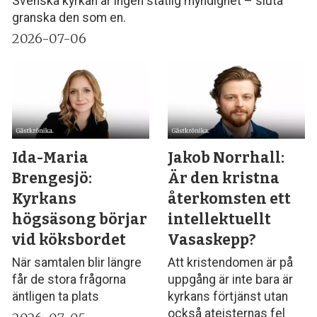
Svenska kyrkan är ingen statlig myndighet – sluta
granska den som en.
2026-07-06
Ida-Maria
Jakob Norrhall:
Brengesjö:
Är den kristna
Kyrkans
återkomsten ett
högsäsong börjar
intellektuellt
vid köksbordet
Vasaskepp?
När samtalen blir längre
Att kristendomen är på
får de stora frågorna
uppgång är inte bara är
äntligen ta plats
kyrkans förtjänst utan
också ateisternas fel