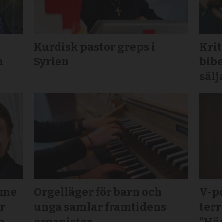
Kurdisk pastor greps i
Krit
a
Syrien
bibe
sälj
mme
Orgelläger för barn och
V-po
ör
unga samlar framtidens
terr
m
organister
”Här