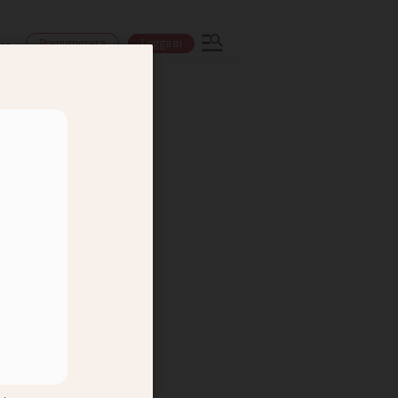
Prenumerera
Logga in
ns
es vid