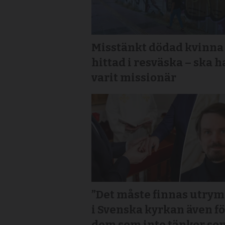
Misstänkt dödad kvinna
hittad i resväska – ska h
varit missionär
”Det måste finnas utry
i Svenska kyrkan även f
dem som inte tänker so