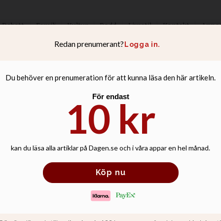
Debatt
Familj
Kultur
Podd
Livsstil
Kontakt
Anno
vplatser förstörd