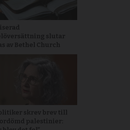
iserad
löversättning slutar
as av Bethel Church
litiker skrev brev till
or­dömd palestinier:
 blev det fel”