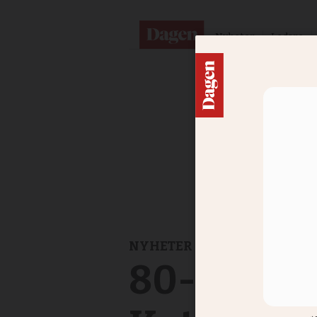
Nyheter
Ledare
NYHETER
80-tal gra