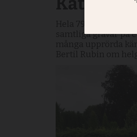
Kattarps 
Hela 79 gravstenar h
samtliga gravar på e
många upprörda käns
Bertil Rubin om hel