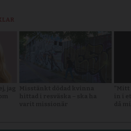
KLAR
, jag
Misstänkt dödad kvinna
”Mitt
som
hittad i resväska – ska ha
in i e
varit missionär
då mi