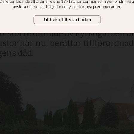
kyrka
ar välts omkull vid Kattarps kyrka
tt större område av kyrkogården är
lor här nu, berättar tillförordna
gens dåd.