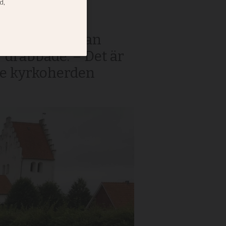
 i Skåne. Nästan
 drabbade. – Det är
de kyrkoherden