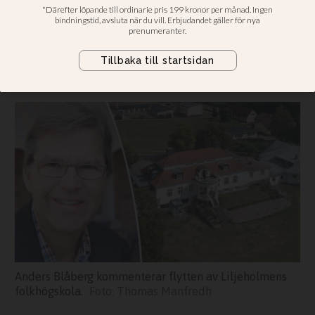
folkhögskola
Fördelar med att komma närmare
en församling, menar
styrelseordförande Anders Blåberg
Anders Blåberg kommenterar flytten av Liljeholmens
folkhögskola.
Thomas Manfredh