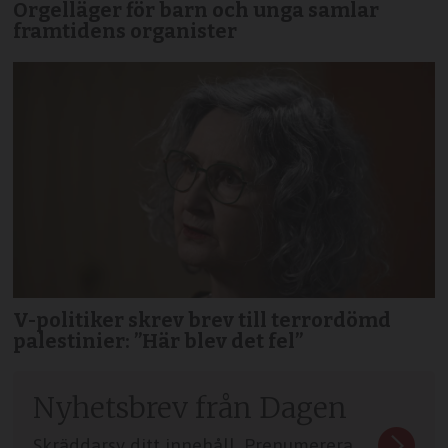
Orgelläger för barn och unga samlar
framtidens organister
V-politiker skrev brev till terror­dömd
palestinier: ”Här blev det fel”
Nyhetsbrev från Dagen
Skräddarsy ditt innehåll. Prenumerera