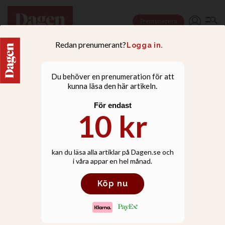
Prenumerera
NYHETER
Anders Blåberg: Flytten
bra för Liljeholmens