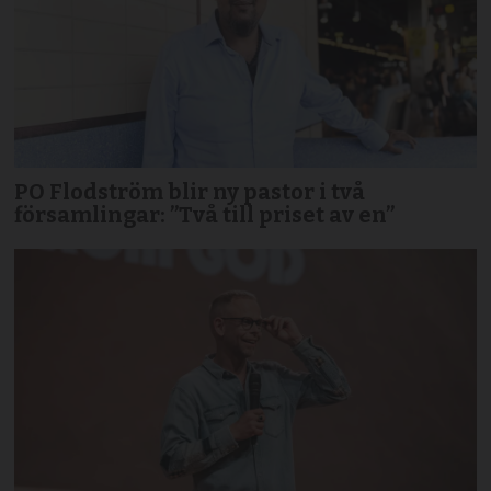
PO Flodström blir ny pastor i två
församlingar: ”Två till priset av en”