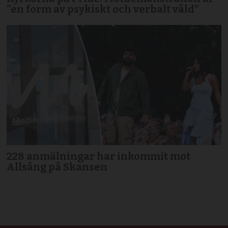
”en form av psykiskt och verbalt våld”
228 anmälningar har inkommit mot
Allsång på Skansen