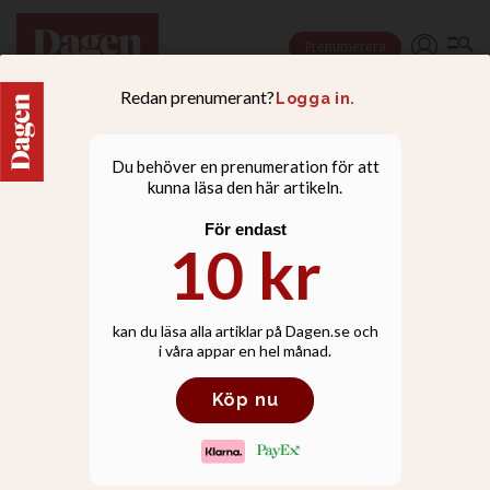
Prenumerera
NYHETER
Anna-Karin Hatt avgår
som partiledare för