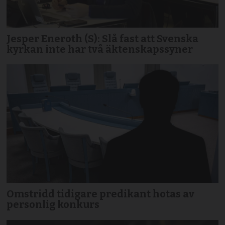
Jesper Eneroth (S): Slå fast att Svenska
kyrkan inte har två äktenskapssyner
Omstridd tidigare predikant hotas av
personlig konkurs