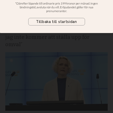
Centerpartiet på grund
av hat och hot
”Jag har med stor sorg fattat beslutet att
jag inte kommer att ställa upp för
omval”