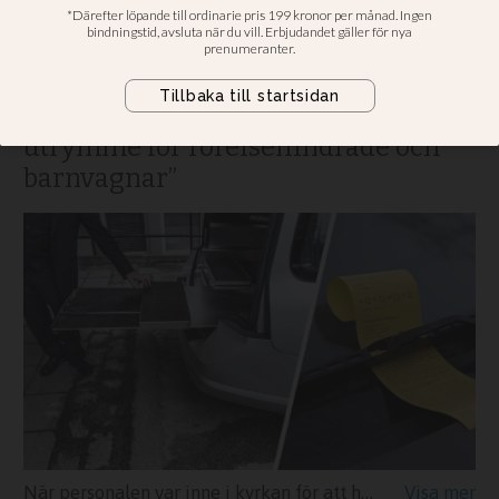
kistan hämtades
”Jag blev arg som ett bi” • Skövde
kommun: ”Inte jättemycket
utrymme för rörelsehindrade och
barnvagnar”
När personalen var inne i kyrkan för att hämta kistan fick begravningsbilen en p-bot. Begravningsbilen på bilden har inget att göra med den bil som fick p-boten.