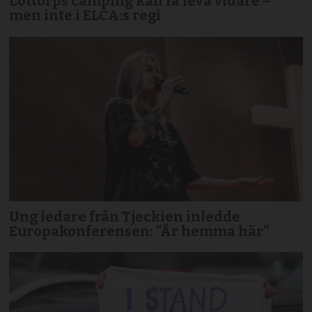
Löttorps camping kan få leva vidare –
men inte i ELCA:s regi
Ung ledare från Tjeckien inledde
Europakonferensen: ”Är hemma här”