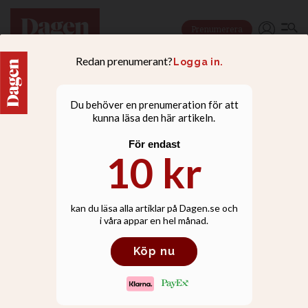
Prenumerera
NYHETER
Begravningsbil fick p-bot
under begravning – när