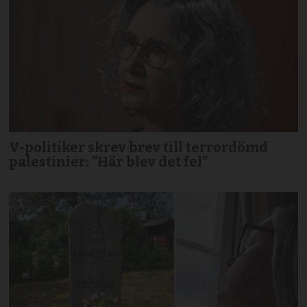
V-politiker skrev brev till terror­dömd
palestinier: ”Här blev det fel”