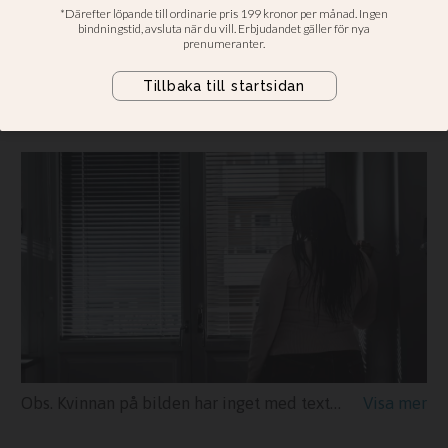
Håller fast vid att lagen inte tillåter
alkoholförbud på det skyddade boendet
• Talita: Både onödigt och oroande för
verksamheten
Obs. Kvinnan på bilden har inget med texten att göra.