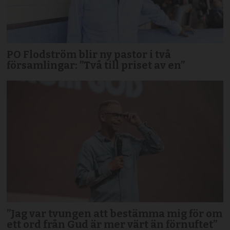
PO Flodström blir ny pastor i två
församlingar: ”Två till priset av en”
”Jag var tvungen att bestämma mig för om
ett ord från Gud är mer värt än förnuftet”