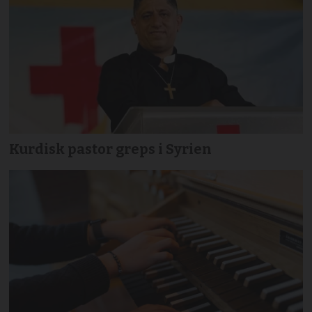
Kurdisk pastor greps i Syrien