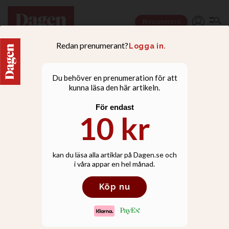
Prenumerera
NYHETER
Ivo överklagar beslut om
Talita