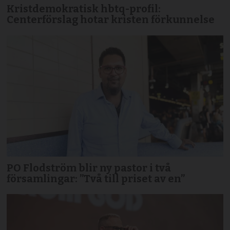
Kristdemokratisk hbtq-profil:
Centerförslag hotar kristen förkunnelse
PO Flodström blir ny pastor i två
församlingar: ”Två till priset av en”