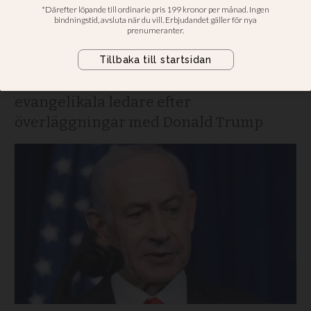
förföljda kristna runt om
i världen
Israels premiärminister mötte
evangelikala ledare efter
överläggningar med Donald Trump