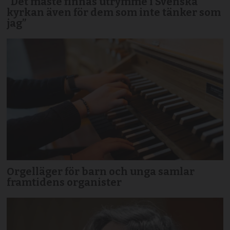
”Det måste finnas utrymme i Svenska
kyrkan även för dem som inte tänker som
jag”
Orgelläger för barn och unga samlar
framtidens organister