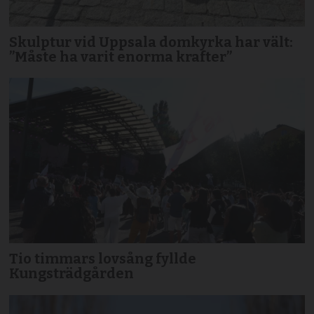
Skulptur vid Uppsala domkyrka har vält:
”Måste ha varit enorma krafter”
Tio timmars lovsång fyllde
Kungsträdgården