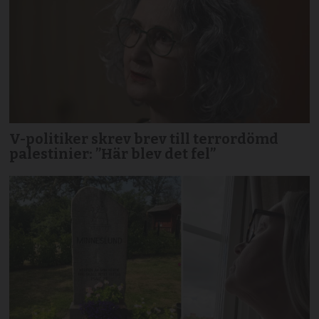
V-politiker skrev brev till terror­dömd
palestinier: ”Här blev det fel”