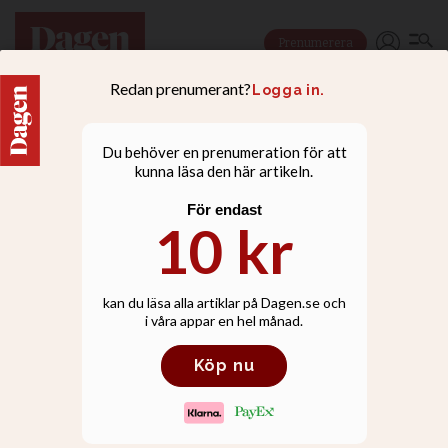
Prenumerera
NYHETER
Netanyahu lovar
israeliskt stöd till