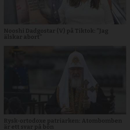
Nooshi Dadgostar (V) på Tiktok: ”Jag
älskar abort”
Rysk-ortodoxe patriarken: Atombomben
är ett svar på bön