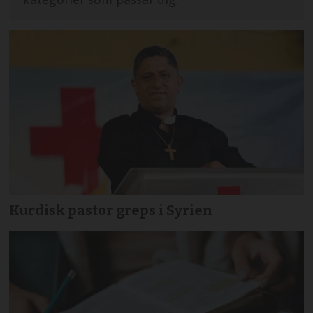
Kurdisk pastor greps i Syrien