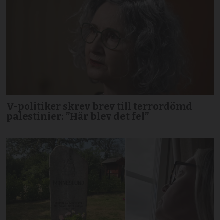
V-politiker skrev brev till terror­dömd
palestinier: ”Här blev det fel”