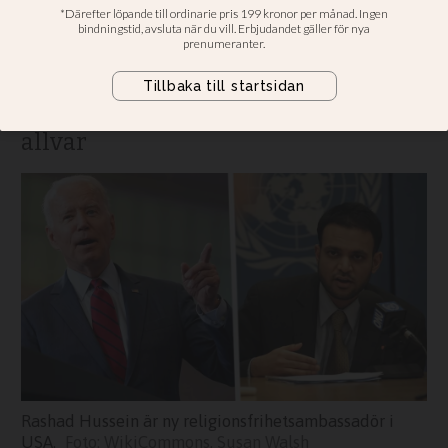
religionsfrihet
Jacob Rudenstrand på Svenska
evangeliska alliansen: Viktig signal
om att Biden tar dessa frågor på
allvar
Rashad Hussein är ny religionsfrihetsambassadör i
USA.
WikiCommons, Susan Walsh