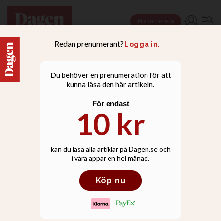
Prenumerera
NYHETER
Biden har utsett
ambassadör för