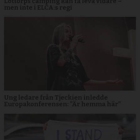
Löttorps camping kan få leva vidare –
men inte i ELCA:s regi
Ung ledare från Tjeckien inledde
Europakonferensen: ”Är hemma här”