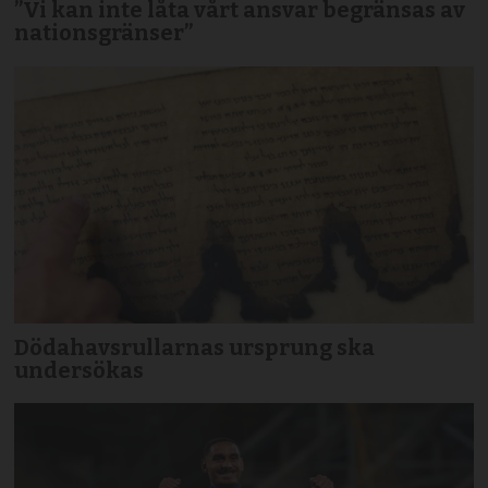
”Vi kan inte låta vårt ansvar begränsas av
nationsgränser”
Dödahavsrullarnas ursprung ska
undersökas