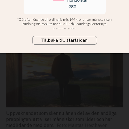
även andlig prepping
Själavårdarna ger råd om bibelord,
böner och hur vi behåller hopp och
klarsyn i en skakig värld
Uppvaknandet som sker nu är en del av den andliga
preppingen, att vi ser människor som lider och har
medlidande med dem.
Mantas Hesthaven