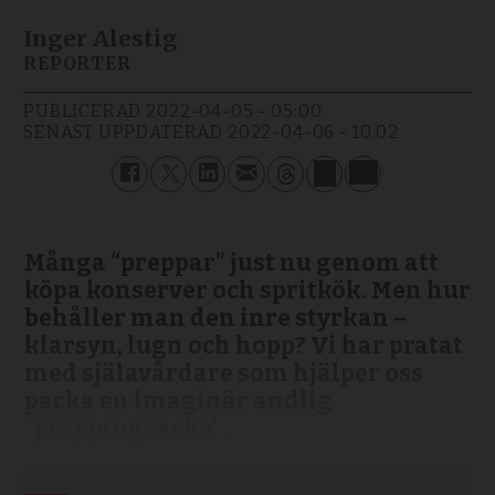
Inger Alestig
REPORTER
PUBLICERAD
2022-04-05 - 05:00
SENAST UPPDATERAD
2022-04-06 - 10:02
Många “preppar” just nu genom att
köpa konserver och spritkök. Men hur
behåller man den inre styrkan –
klarsyn, lugn och hopp? Vi har pratat
med själavårdare som hjälper oss
packa en imaginär andlig
“preppingväska’ .