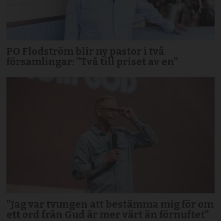
PO Flodström blir ny pastor i två
församlingar: ”Två till priset av en”
”Jag var tvungen att bestämma mig för om
ett ord från Gud är mer värt än förnuftet”