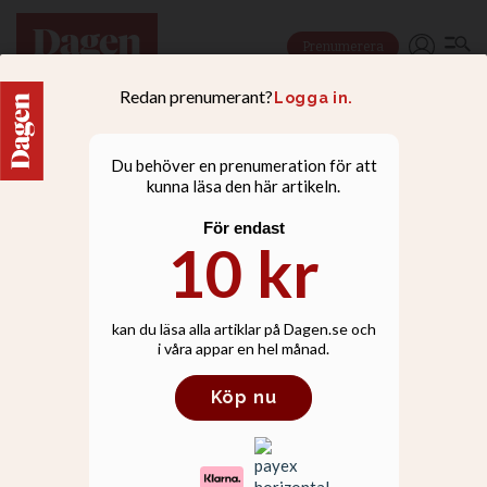
Prenumerera
NYHETER
Bunkra inte bara
konserver - nu behövs