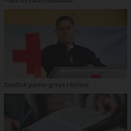
– ska ha varit missionär
Kurdisk pastor greps i Syrien