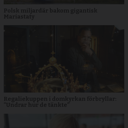
Polsk miljardär bakom gigantisk
Mariastaty
Regaliekuppen i domkyrkan förbryllar:
”Undrar hur de tänkte”