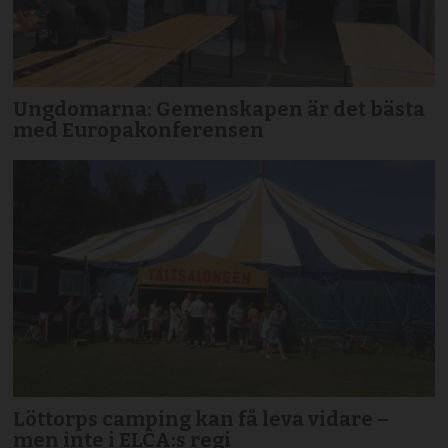
Ungdomarna: Gemenskapen är det bästa
med Europakonferensen
Löttorps camping kan få leva vidare –
men inte i ELCA:s regi