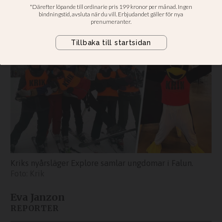
Många konfirmander på kristna
idrottslägret Explore
Kriks nyårsläger Explore samlar ungdomar i Falun.
Krik
Eva Janzon
REPORTER