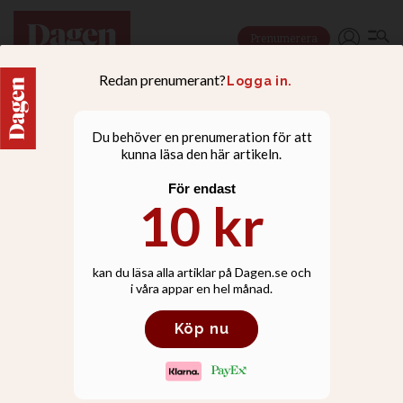
Prenumerera
NYHETER
De firar in nyåret med
Krik i Falun