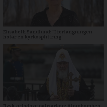
Elisabeth Sandlund: ”I förlängningen
hotar en kyrkosplittring”
Rysk-ortodoxe patriarken: Atombomben