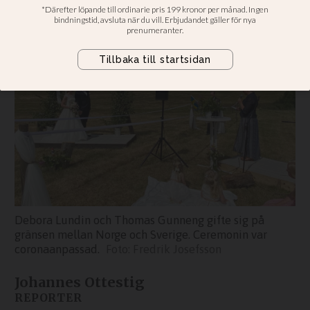
Debora Lundin och Thomas Gunneng gifte sig på
gränsen mellan Norge och Sverige. Ceremonin var
coronaanpassad.
Fredrik Josefsson
Johannes Ottestig
REPORTER