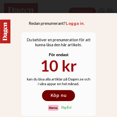
Prenumerera
NYHETER
De sa ja till varandra på
landsgränsen