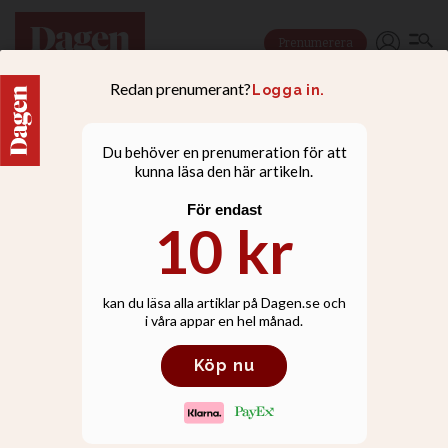
Prenumerera
NYHETER
”Europa förfaller
moraliskt”