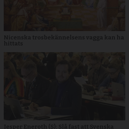
Nicenska trosbekännelsens vagga kan ha
hittats
Jesper Eneroth (S): Slå fast att Svenska