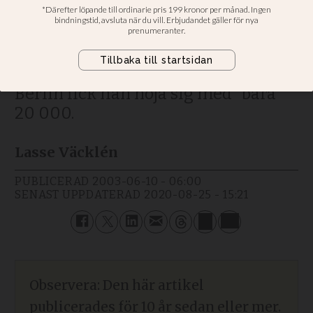
Huvudtalare vid PEK i Berlin var
väckelseevangelisten Reinhard
Bonnke. I Afrika samlar han
hundratusentals i ett enda möte. I
Berlin fick han nöja sig med ”bara”
20 000.
Lasse Väcklén
PUBLICERAD
2003-06-10 - 06:00
SENAST UPPDATERAD
2020-08-25 - 15:21
Observera: Den här artikel
publicerades för 10 år sedan eller mer.