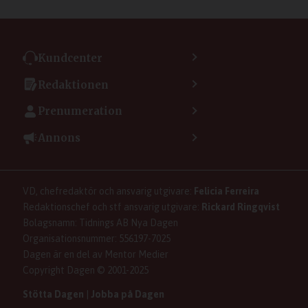
Kundcenter
Kontakta kundcenter
Redaktionen
Min sida
Kontakta redaktionen
Vanliga frågor
Prenumeration
Tipsa Dagen
Integritetspolicy
Bli prenumerant
Vill du debattera i Dagen?
Annons
Användarvillkor
Så skapar du ett konto
Lös korsord och sudoku
Kontakta annons
Om kakor (cookies)
Ladda ner Dagens appar
Dagen förklarar
Annonsera
Hantera kakor (cookies)
Dagens nyhetsbrev
Upphovsrätt och AI
Familjeannonser
VD, chefredaktör och ansvarig utgivare:
Felicia Ferreira
Dagen som taltidningen
Om Dagen
Se dödsannonser/minnesrum
Redaktionschef och stf ansvarig utgivare:
Rickard Ringqvist
Senaste numret av eDagen
Anmäl störande/felaktig annons
Bolagsnamn: Tidnings AB Nya Dagen
Dagens arkiv
Organisationsnummer: 556197-7025
Dagen är en del av Mentor Medier
Copyright Dagen © 2001-2025
Stötta Dagen
|
Jobba på Dagen