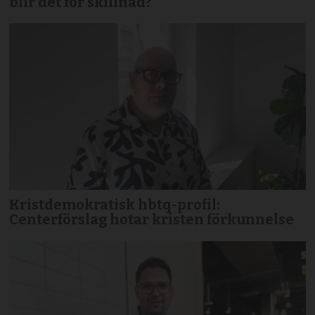
blir det för skillnad?”
Kristdemokratisk hbtq-profil:
Centerförslag hotar kristen förkunnelse