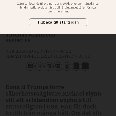
Trumps förre medarbetare Michael
Flynn: En nation under Gud och en
religion under Gud
Thomas Manfredh
REPORTER
PUBLICERAD
2021-11-17 - 06:00
SENAST UPPDATERAD
2021-11-17 - 06:00
Donald Trumps förre
säkerhetsrådgivare Michael Flynn
vill att kristendom upphöjs till
statsreligion i USA. Han får dock
kritik från många håll. Om det blir