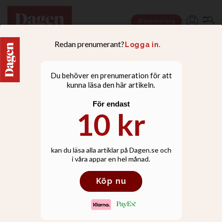
Prenumerera
NYHETER
Han vill göra USA till ett
“one religion”-land