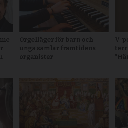
mme
Orgelläger för barn och
V-po
ör
unga samlar framtidens
terr
m
organister
”Här