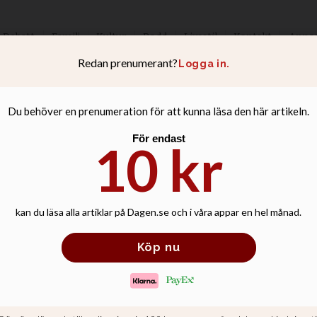
Debatt
Familj
Kultur
Podd
Livsstil
Kontakt
Anno
v KD – nu starta