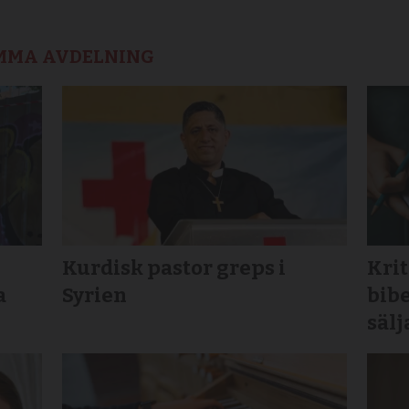
AMMA AVDELNING
Kurdisk pastor greps i
Krit
a
Syrien
bibe
sälj