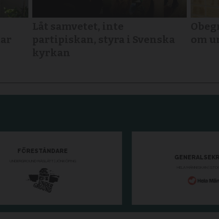
Låt samvetet, inte
Obegr
tar
partipiskan, styra i Svenska
om u
kyrkan