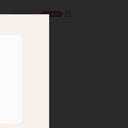
Prenumerera
Logga in
ns
r Aday