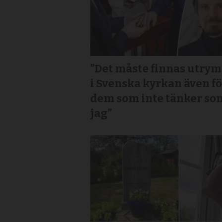
”Det måste finnas utry
i Svenska kyrkan även f
dem som inte tänker so
jag”