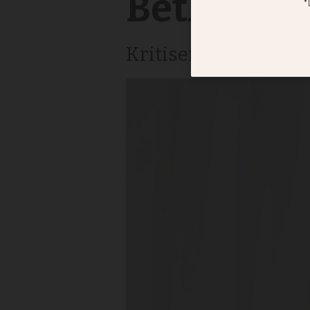
Bethkinne 
Kritiserade Pridetå