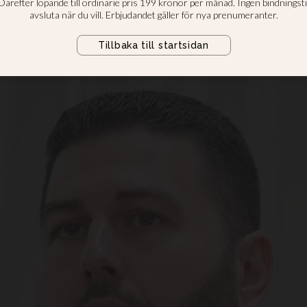
ett nytt kristet 
get och lämnade Kristdemokraterna 