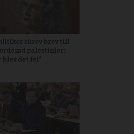
litiker skrev brev till
or­dömd palestinier:
 blev det fel”