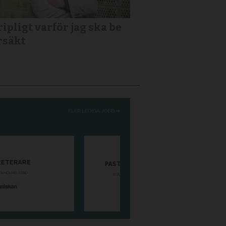
ipligt varför jag ska be
rsäkt