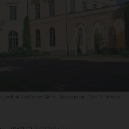
 avtal på Nya Slottet Bjärka-Säby uppsagt.
Wikimedia
AST UPPDATERAD
2022-10-31 - 11:27