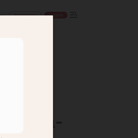
Prenumerera
Logga in
ns
 Bjärka-