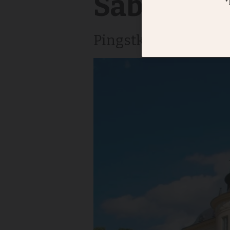
Säby
Pingstkyrkan Linköp