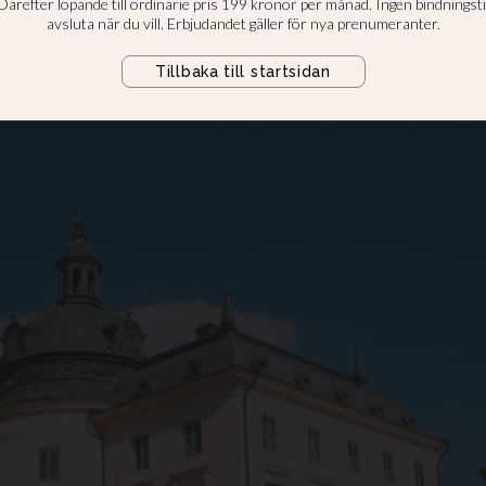
ing har kommunicerat beslutet i e