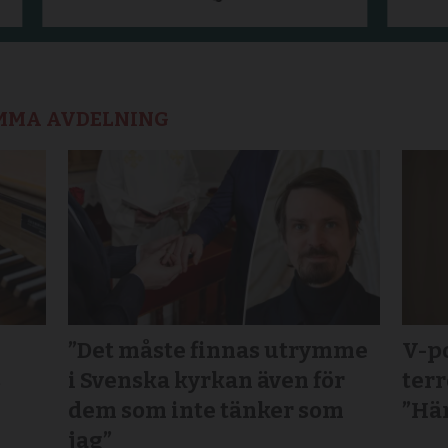
AMMA AVDELNING
”Det måste finnas utrymme
V-po
s
i Svenska kyrkan även för
terr
dem som inte tänker som
”Här
jag”