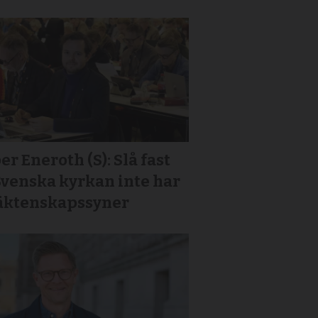
er Eneroth (S): Slå fast
Svenska kyrkan inte har
 äktenskapssyner