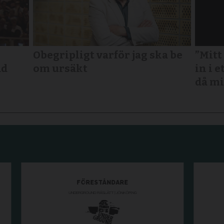
Obegripligt varför jag ska be
”Mitt
ad
om ursäkt
in i e
då mi