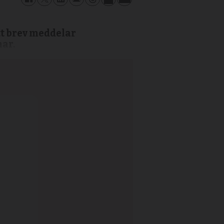
tt brev meddelar
mar.