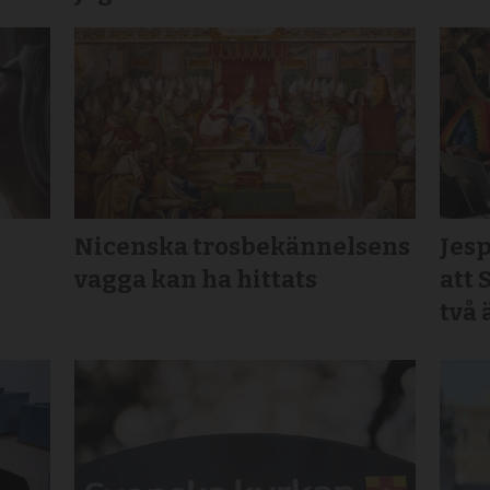
Nicenska trosbekännelsens
Jesp
vagga kan ha hittats
att 
två