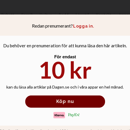
Debatt
Familj
Kultur
Podd
Livsstil
Kontakt
Anno
t sägs upp från