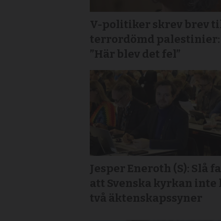
V-politiker skrev brev ti
terror­dömd palestinier:
”Här blev det fel”
Jesper Eneroth (S): Slå fa
att Svenska kyrkan inte
två äktenskapssyner