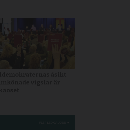
ldemokraternas åsikt
mkönade vigslar är
kaoset