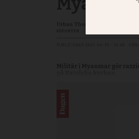
Myanmar
Urban Thoms
REPORTER
PUBLICERAD
2021-06-19 - 16:06
SEN
Militär i Myanmar gör razzio
på Katolska kyrkan.