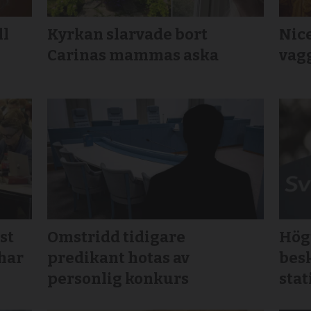
ll
Kyrkan slarvade bort
Nic
Carinas mammas aska
vagg
st
Omstridd tidigare
Högt
 har
predikant hotas av
bes
personlig konkurs
stat