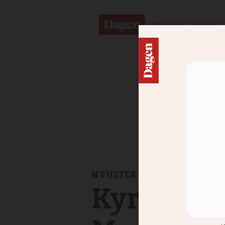
Nyheter
Ledare
NYHETER
Kyrkor må