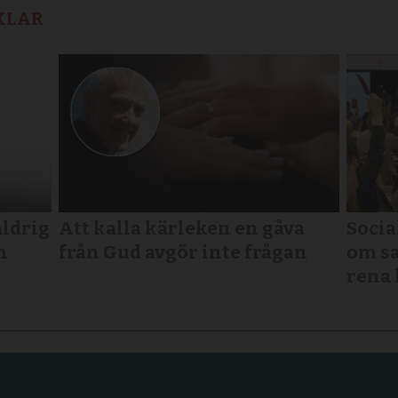
KLAR
aldrig
Att kalla kärleken en gåva
Socia
n
från Gud avgör inte frågan
om sa
rena 