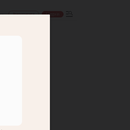
Prenumerera
Logga in
ns
i