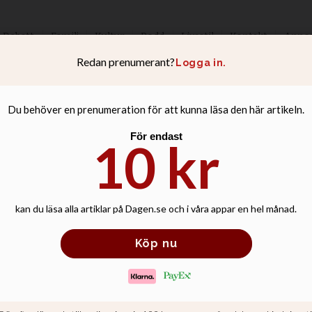
Debatt
Familj
Kultur
Podd
Livsstil
Kontakt
Anno
ltavla för armén 