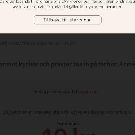
AST UPPDATERAD
2021-06-21 - 10:47
r mot kyrkor och präster tas in på förhör. Armé