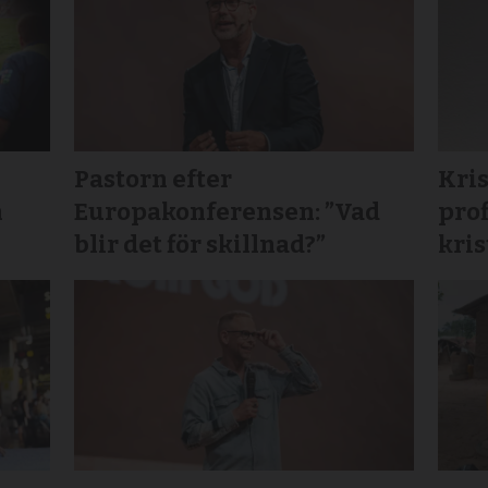
Pastorn efter
Kri
n
Europakonferensen: ”Vad
prof
blir det för skillnad?”
kri