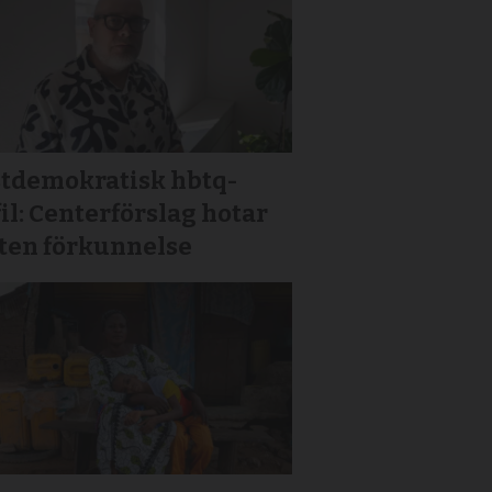
stdemokratisk hbtq-
il: Centerförslag hotar
sten förkunnelse