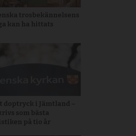
enska trosbekännelsens
a kan ha hittats
 doptryck i Jämtland –
krivs som bästa
istiken på tio år