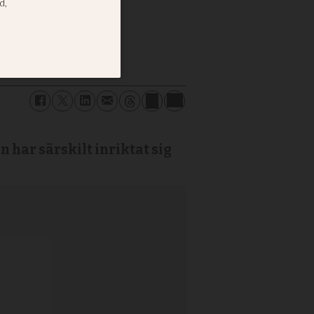
n har särskilt inriktat sig