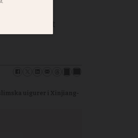
 toppen på ett
slimska uigurer i Xinjiang-