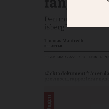
fängslas i
Den muslimska minor
isberg”
Thomas Manfredh
REPORTER
PUBLICERAD
2022-05-15 - 15:30
SENA
Läckta dokument från en dat
provinsen, rapporterar nyh