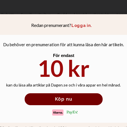
Debatt
Familj
Kultur
Podd
Livsstil
Kontakt
Anno
kument: Tusental