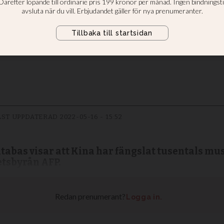
 Xinjiang
itetsgruppen förföljs i Kina - “är
ST UPPDATERAD
2022-05-16 - 15:52
abas visar att Kina har fängslat tusentals mu
etsbyrån AFP.