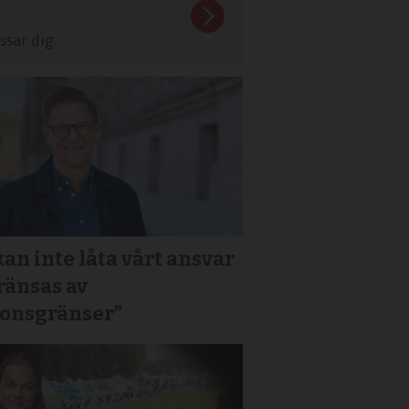
sar dig.
kan inte låta vårt ansvar
ränsas av
ionsgränser”