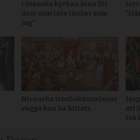
s
i Svenska kyrkan även för
terr
dem som inte tänker som
”Här
jag”
Nicenska trosbekännelsens
Jesp
vagga kan ha hittats
att 
två