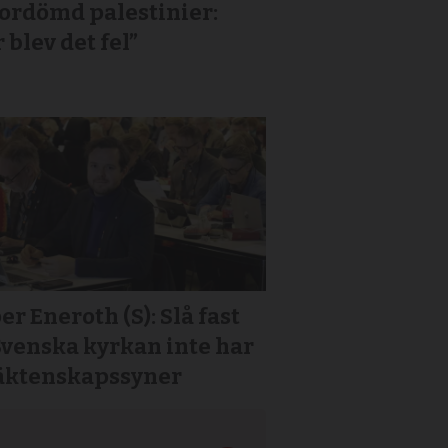
or­dömd palestinier:
 blev det fel”
er Eneroth (S): Slå fast
Svenska kyrkan inte har
 äktenskapssyner