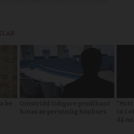
KLAR
a be
Omstridd tidigare predikant
”Mitt
hotas av personlig konkurs
in i e
då mi