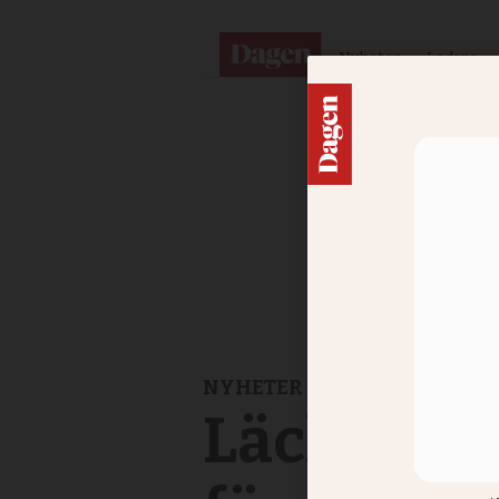
Nyheter
Ledare
NYHETER
Läckta do