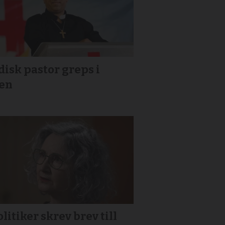
isk pastor greps i
ien
litiker skrev brev till