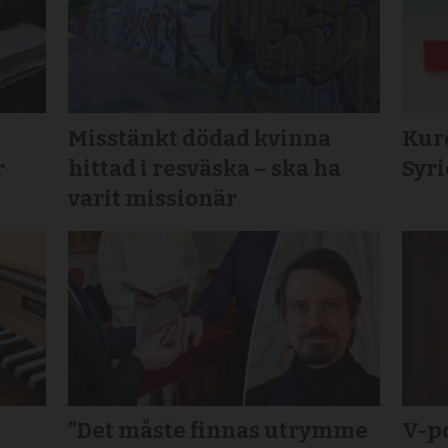
Misstänkt dödad kvinna
Kurd
r
hittad i resväska – ska ha
Syr
varit missionär
”Det måste finnas utrymme
V-po