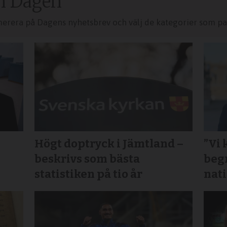
n Dagen
merera på Dagens nyhetsbrev och välj de kategorier som pas
Högt doptryck i Jämtland –
”Vi 
beskrivs som bästa
beg
statistiken på tio år
nat