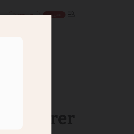
Prenumerera
Logga in
ns
s uigurer