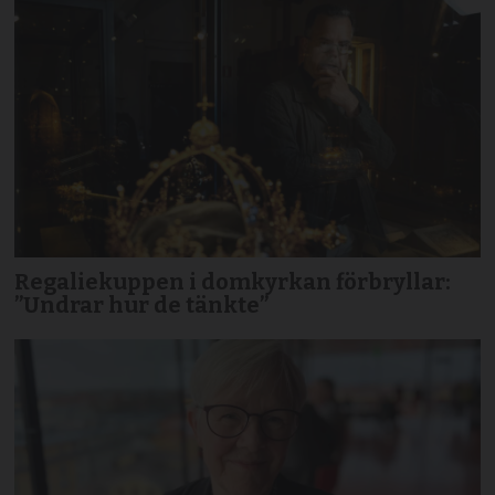
Regaliekuppen i domkyrkan förbryllar:
”Undrar hur de tänkte”