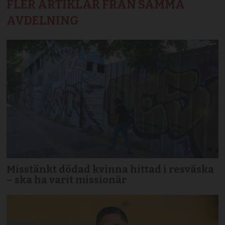
FLER ARTIKLAR FRÅN SAMMA
AVDELNING
Misstänkt dödad kvinna hittad i resväska
– ska ha varit missionär