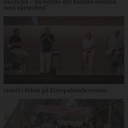
väckelse – nu börjar det kanske komma
små vårtecken”
Israel i fokus på Europakonferensen