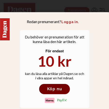
Prenumerera
NYHETER
Lars Adaktusson
pressade