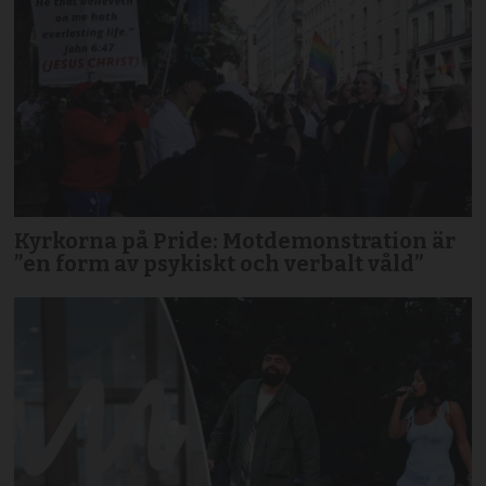
Kyrkorna på Pride: Motdemonstration är
”en form av psykiskt och verbalt våld”