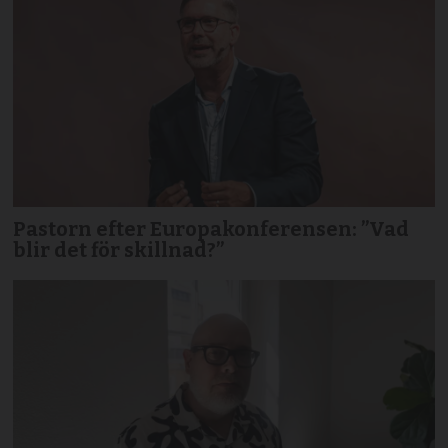
Pastorn efter Europakonferensen: ”Vad
blir det för skillnad?”