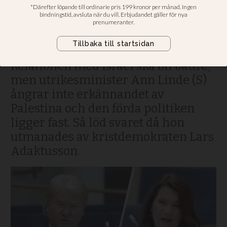
utrikesministern Ann
Linde (S) om synen på
Israel
Relationen med Israel ska bli bättre,
men utrikesminister Ann Linde (S)
ångrar inte erkännandet av
Palestina och den förda politiken
ligger fast. Så löd svaret då hon
utmanades av kristdemokraten Lars
Adaktusson.