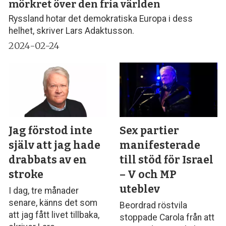
mörkret över den fria världen
Ryssland hotar det demokratiska Europa i dess
helhet, skriver Lars Adaktusson.
2024-02-24
Jag förstod inte
Sex partier
själv att jag hade
manifesterade
drabbats av en
till stöd för Israel
stroke
– V och MP
uteblev
I dag, tre månader
senare, känns det som
Beordrad röstvila
att jag fått livet tillbaka,
stoppade Carola från att