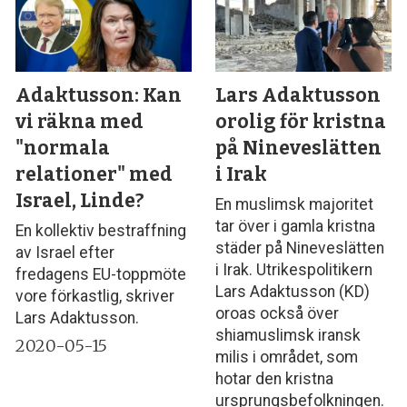
Adaktusson: Kan
Lars Adaktusson
vi räkna med
orolig för kristna
"normala
på Nineveslätten
relationer" med
i Irak
Israel, Linde?
En muslimsk majoritet
tar över i gamla kristna
En kollektiv bestraffning
städer på Nineveslätten
av Israel efter
i Irak. Utrikespolitikern
fredagens EU-toppmöte
Lars Adaktusson (KD)
vore förkastlig, skriver
oroas också över
Lars Adaktusson.
shiamuslimsk iransk
2020-05-15
milis i området, som
hotar den kristna
ursprungsbefolkningen.