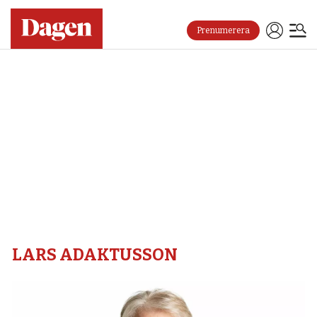
Prenumerera
Lars
adaktusson
–
Dagen
LARS ADAKTUSSON