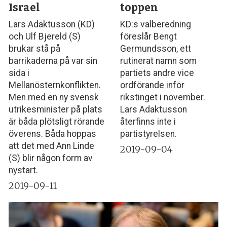
Israel
toppen
Lars Adaktusson (KD)
KD:s valberedning
och Ulf Bjereld (S)
föreslår Bengt
brukar stå på
Germundsson, ett
barrikaderna på var sin
rutinerat namn som
sida i
partiets andre vice
Mellanösternkonflikten.
ordförande inför
Men med en ny svensk
rikstinget i november.
utrikesminister på plats
Lars Adaktusson
är båda plötsligt rörande
återfinns inte i
överens. Båda hoppas
partistyrelsen.
att det med Ann Linde
2019-09-04
(S) blir någon form av
nystart.
2019-09-11