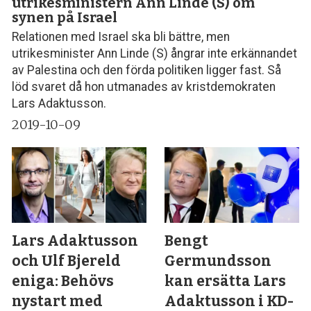
utrikesministern Ann Linde (S) om
synen på Israel
Relationen med Israel ska bli bättre, men
utrikesminister Ann Linde (S) ångrar inte erkännandet
av Palestina och den förda politiken ligger fast. Så
löd svaret då hon utmanades av kristdemokraten
Lars Adaktusson.
2019-10-09
Lars Adaktusson
Bengt
och Ulf Bjereld
Germundsson
eniga: Behövs
kan ersätta Lars
nystart med
Adaktusson i KD-