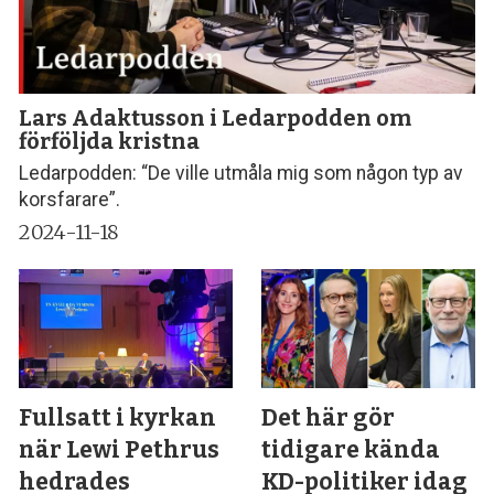
Lars Adaktusson i Ledarpodden om
förföljda kristna
Ledarpodden: “De ville utmåla mig som någon typ av
korsfarare”.
2024-11-18
Fullsatt i kyrkan
Det här gör
när Lewi Pethrus
tidigare kända
hedrades
KD-politiker idag