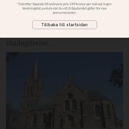
hakkors och
djävulstecken
Norra Solberga kyrka i Småland har
utsatts för inbrott och omfattande
skadegörelse.