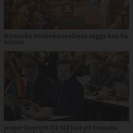
Nicenska trosbekännelsens vagga kan ha
hittats
Jesper Eneroth (S): Slå fast att Svenska