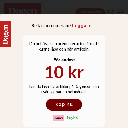
Prenumerera
NYHETER
Norra Solberga kyrka
vandaliserades med