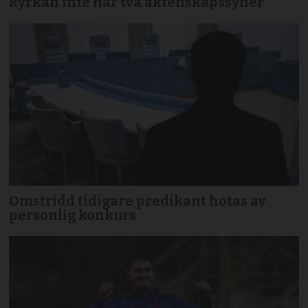
kyrkan inte har två äktenskapssyner
Omstridd tidigare predikant hotas av
personlig konkurs