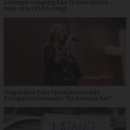
Löttorps camping kan få leva vidare –
men inte i ELCA:s regi
Ung ledare från Tjeckien inledde
Europakonferensen: ”Är hemma här”