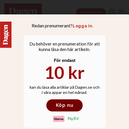
Prenumerera
NYHETER
Nya anklagelser mot
fängslad pastor i Kina