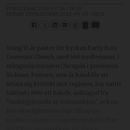
PUBLICERAD
2019-07-26 - 18:30
SENAST UPPDATERAD
2020-09-03 - 08:12
Wang Yi är pastor för kyrkan Early Rain
Covenant Church, med 500 medlemmar, i
mångmiljonstaden Chengdu i provinsen
Sichuan. Pastorn, som är känd för att
uttala sig kritiskt mot regimen, har suttit
häktad i över ett halvår, anklagad för
"undergrävande av statsmakten", och nu
har myndigheterna lagt till en ny
brottsmisstanke, rapporterar Radio Free
Asia. Pastorn utreds nu för illegal