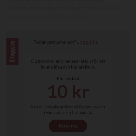
affärsverksamhet, skriver hans advokat
Zhang Peihong på Facebook.