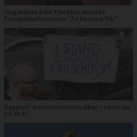
Ung ledare från Tjeckien inledde
Europakonferensen: ”Är hemma här”
Rapport: Antisemitismen ökar – värre än
på 30 år