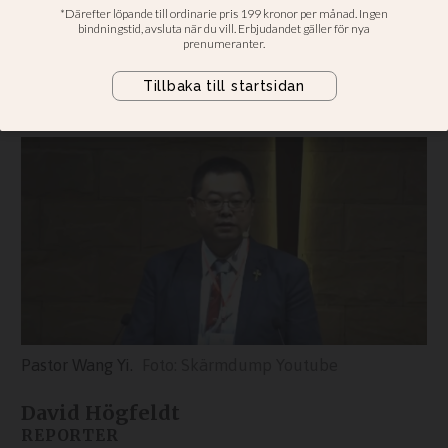
Sedan i december förra året sitter
välkända kinesiska pastorn Wang Yi
häktad. Nu har myndigheterna lagt
till nya anklagelser mot pastorn.
Pastor Wang Yi.
Skärmdump Youtube
David Högfeldt
REPORTER