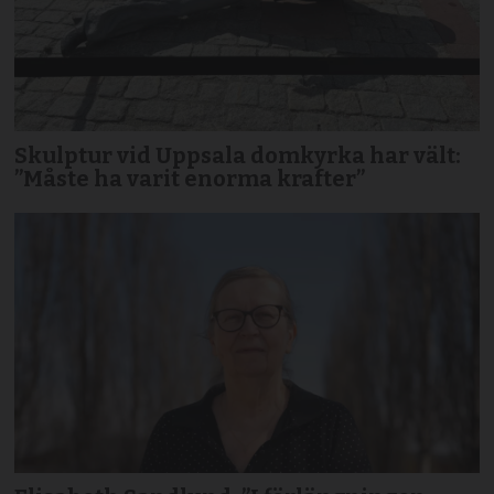
Skulptur vid Uppsala domkyrka har vält:
”Måste ha varit enorma krafter”