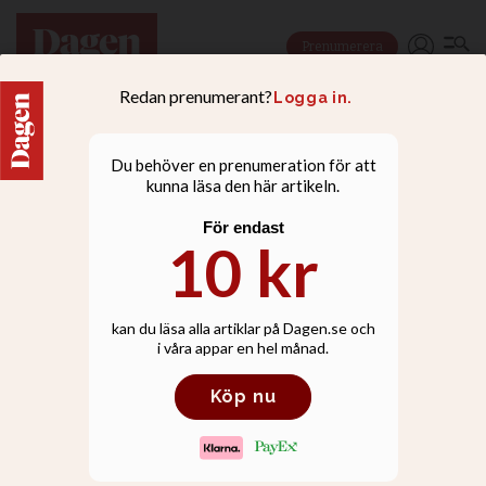
Prenumerera
NYHETER
Pingstkyrkan firade 100
år med 25 meter rulltårta