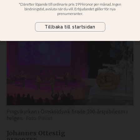
Passade även på att skicka 14 000
jubileumsmagasin till hushållen i
Örnsköldsvik
Pingstkyrkan i Örnsköldsvik firade 100-årsjubileum i
helgen.
Privat
Johannes Ottestig