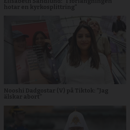
Elisabeth Sandlund: ”I förlängningen
hotar en kyrkosplittring”
Nooshi Dadgostar (V) på Tiktok: ”Jag
älskar abort”