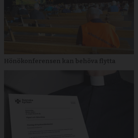
Hönökonferensen kan behöva flytta