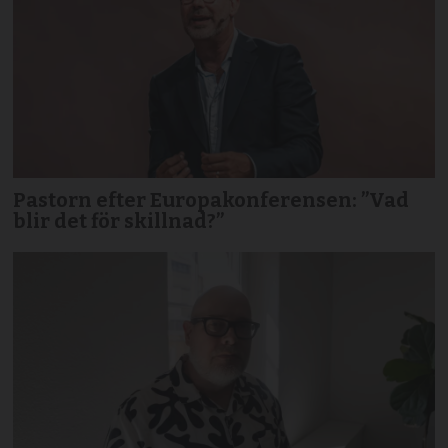
Pastorn efter Europakonferensen: ”Vad
blir det för skillnad?”