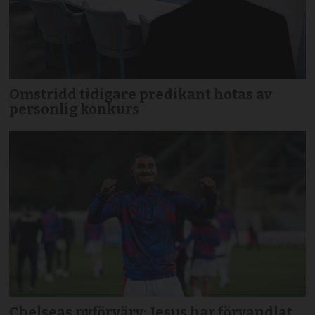
Omstridd tidigare predikant hotas av
personlig konkurs
Chelseas nyförvärv: Jesus har förvandlat