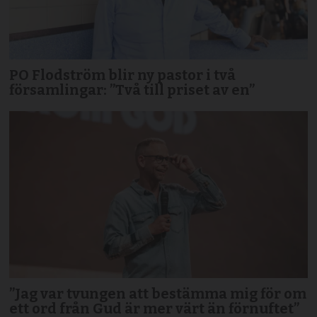
PO Flodström blir ny pastor i två
församlingar: ”Två till priset av en”
”Jag var tvungen att bestämma mig för om
ett ord från Gud är mer värt än förnuftet”