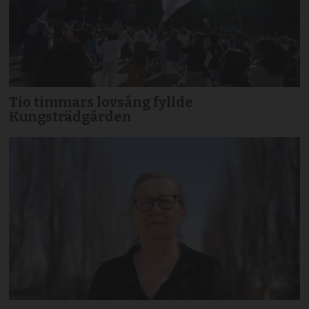
Tio timmars lovsång fyllde
Kungsträdgården