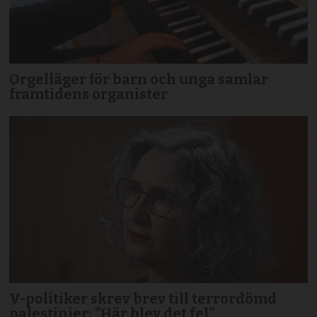
Orgelläger för barn och unga samlar
framtidens organister
V-politiker skrev brev till terror­dömd
palestinier: ”Här blev det fel”