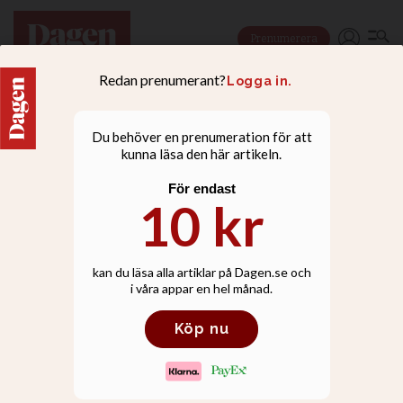
Prenumerera
NYHETER
Ryskt kyrkbygge i
Västerås finansierades av