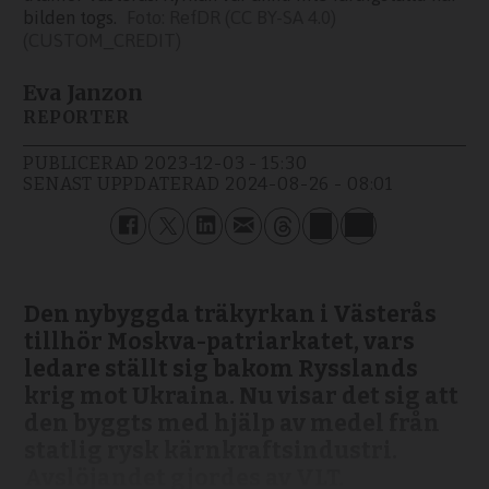
bilden togs.
RefDR (CC BY-SA 4.0)
(CUSTOM_CREDIT)
Eva Janzon
REPORTER
PUBLICERAD
2023-12-03 - 15:30
SENAST UPPDATERAD
2024-08-26 - 08:01
Den nybyggda träkyrkan i Västerås
tillhör Moskva-patriarkatet, vars
ledare ställt sig bakom Rysslands
krig mot Ukraina. Nu visar det sig att
den byggts med hjälp av medel från
statlig rysk kärnkraftsindustri.
Avslöjandet gjordes av VLT.