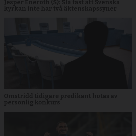
Jesper Eneroth (S): Slå fast att Svenska
kyrkan inte har två äktenskapssyner
Omstridd tidigare predikant hotas av
personlig konkurs