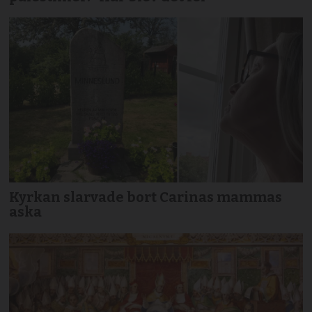
Kyrkan slarvade bort Carinas mammas
aska