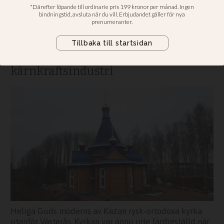
rysk kärnkraftsindustri
Nyinvigda rysk-ortodoxa kyrkan
finansierades av en kyrklig stiftelse
som sponsras av Rysslands
kärnkraftsindustri
Heliga Guds moderns av Kazan rysk-ortodoxa kyrka
utanför Västerås. Kyrkan var ännu inte färdigställd när