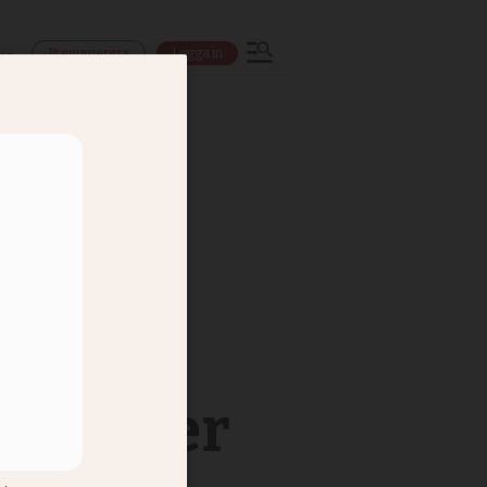
Prenumerera
Logga in
ns
 Fördömer