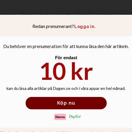
Debatt
Familj
Kultur
Podd
Livsstil
Kontakt
Anno
r till minstern: