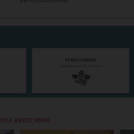
varit missionär
AMMA AVDELNING