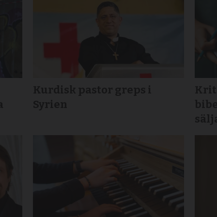
Kurdisk pastor greps i
Krit
a
Syrien
bibe
sälj