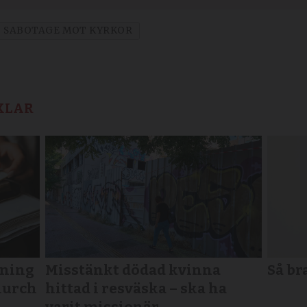
SABOTAGE MOT KYRKOR
KLAR
tning
Misstänkt dödad kvinna
Så br
Church
hittad i resväska – ska ha