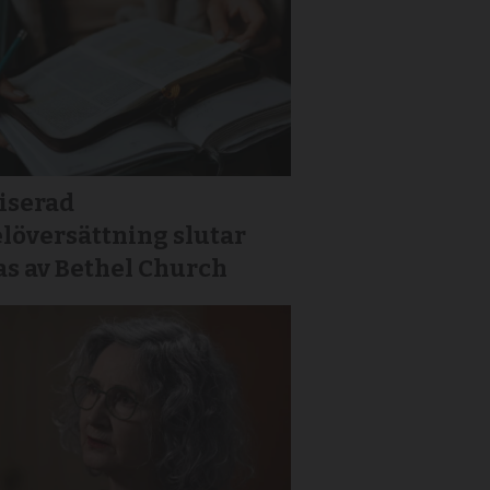
iserad
löversättning slutar
as av Bethel Church