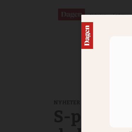
Nyheter
Ledare
NYHETER
S-politike