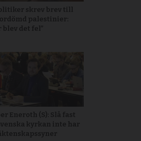
litiker skrev brev till
or­dömd palestinier:
 blev det fel”
er Eneroth (S): Slå fast
Svenska kyrkan inte har
 äktenskapssyner