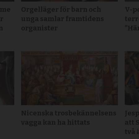
mme
Orgelläger för barn och
V-po
ör
unga samlar framtidens
terr
m
organister
”Här
Nicenska trosbekännelsens
Jesp
vagga kan ha hittats
att 
två