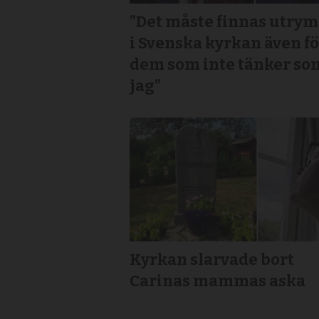
”Det måste finnas utry
i Svenska kyrkan även f
dem som inte tänker so
jag”
Kyrkan slarvade bort
Carinas mammas aska