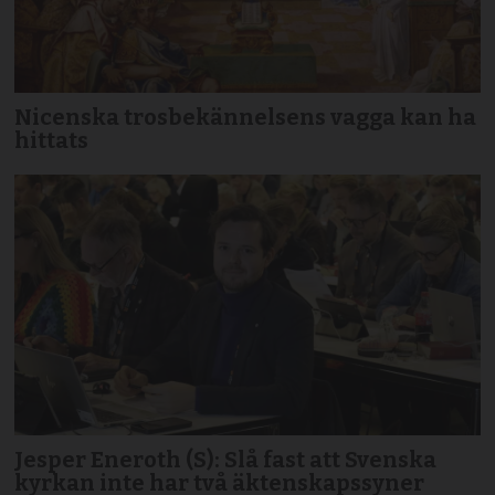
Nicenska trosbekännelsens vagga kan ha
hittats
Jesper Eneroth (S): Slå fast att Svenska
kyrkan inte har två äktenskapssyner