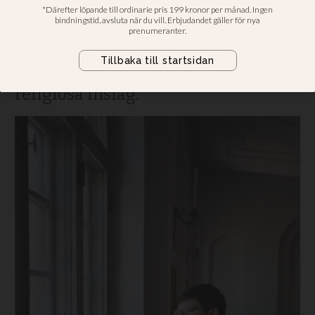
Vandaliseringen av Katolska kyrkan
i Karlstad är fortfarande ett
mysterium. Men polisen tror inte att
det är ett hatbrott, trots tydliga
religiösa inslag.