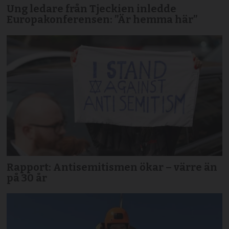
Ung ledare från Tjeckien inledde
Europakonferensen: ”Är hemma här”
Rapport: Antisemitismen ökar – värre än
på 30 år