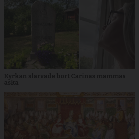
Kyrkan slarvade bort Carinas mammas
aska