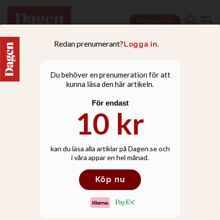
Prenumerera
NYHETER
Samma kyrka har
vandaliserats 15 gånger