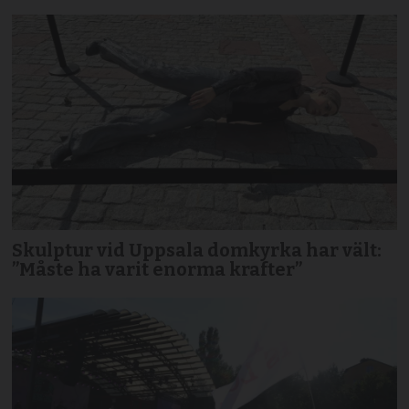
Skulptur vid Uppsala domkyrka har vält:
”Måste ha varit enorma krafter”