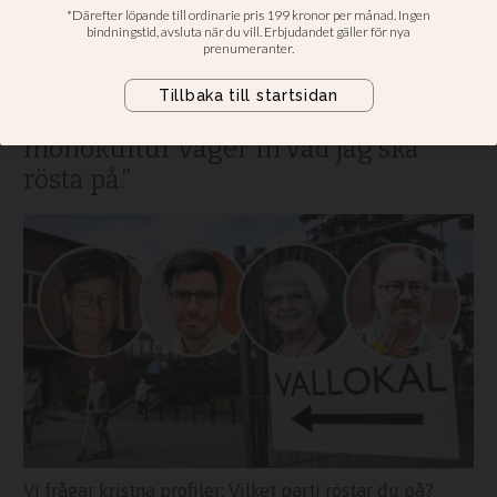
“Det tänker jag inte berätta” ▪ “Jag
tänker rösta på KD” ▪
“Klimatförändringar och frågor som
rör insektsdöd, jordbruk och
monokultur väger in vad jag ska
rösta på.”
Vi frågar kristna profiler: Vilket parti röstar du på?