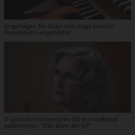
Orgelläger för barn och unga samlar
framtidens organister
V-politiker skrev brev till terror­dömd
palestinier: ”Här blev det fel”