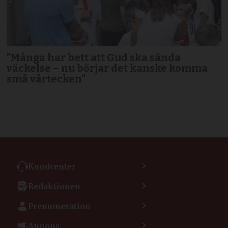
”Många har bett att Gud ska sända
väckelse – nu börjar det kanske komma
små vårtecken”
Kundcenter
Kontakta kundcenter
Redaktionen
Min sida
Kontakta redaktionen
Vanliga frågor
Prenumeration
Tipsa Dagen
Integritetspolicy
Bli prenumerant
Vill du debattera i Dagen?
Annons