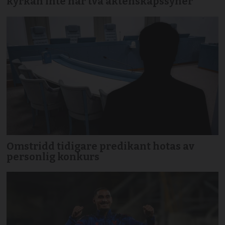
kyrkan inte har två äktenskapssyner
Omstridd tidigare predikant hotas av
personlig konkurs