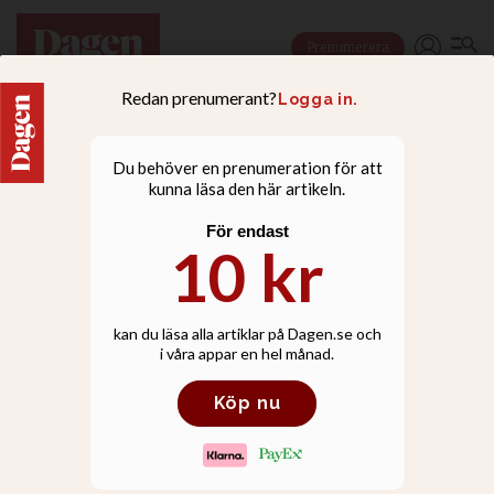
Prenumerera
NYHETER
Vi frågar kristna profiler:
Vad kommer du rösta på?