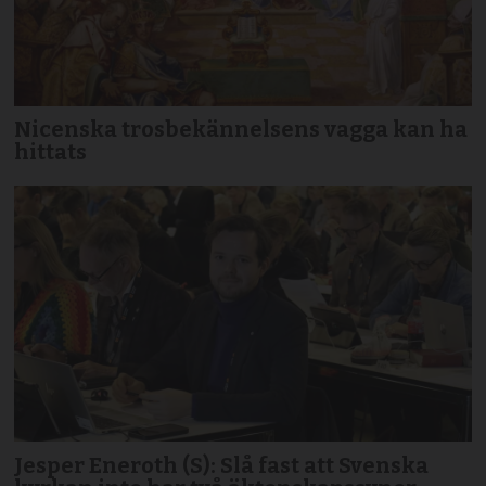
Nicenska trosbekännelsens vagga kan ha
hittats
Jesper Eneroth (S): Slå fast att Svenska