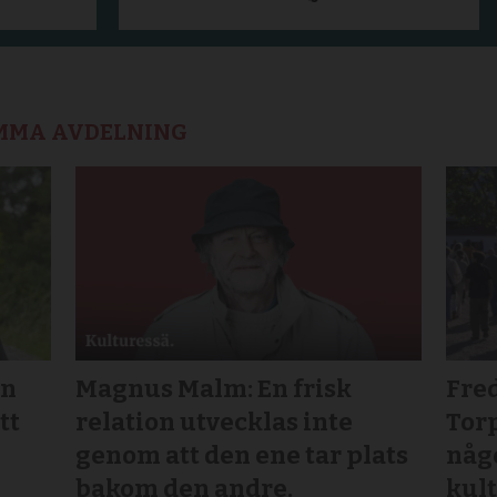
AMMA AVDELNING
an
Magnus Malm: En frisk
Fre
tt
relation utvecklas inte
Tor
genom att den ene tar plats
någo
bakom den andre.
kul