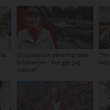
sta
Skilsmässan påverkar min
”Pi
kristna tro – hur går jag
skö
vidare?