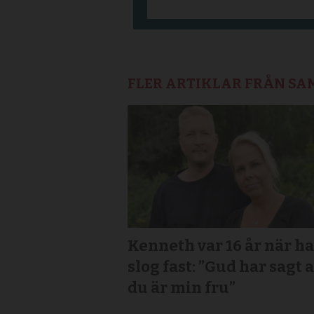
FLER ARTIKLAR FRÅN S
Kenneth var 16 år när h
slog fast: ”Gud har sagt a
du är min fru”