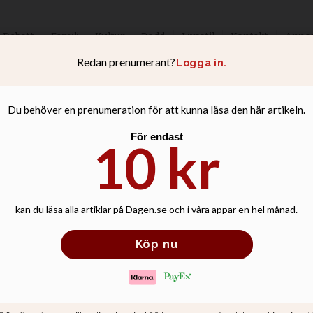
Debatt
Familj
Kultur
Podd
Livsstil
Kontakt
Anno
ringde samma kväl