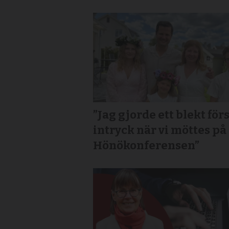
”Jag gjorde ett blekt för
intryck när vi möttes på
Hönökonferensen”