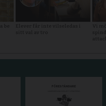
a be
Elever får inte vilseledas i
Vi mö
sitt val av tro
spind
attac