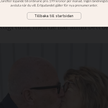
se från Gud”
berg fick kontakt efter en lottdra
ktigt tuffa, men de har alltid bett o