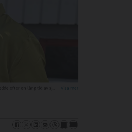
tid av sjukskrivning för Lena.
Josefin Lilj