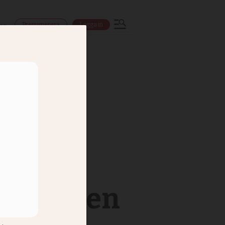
Prenumerera
Logga in
ns
l blev en