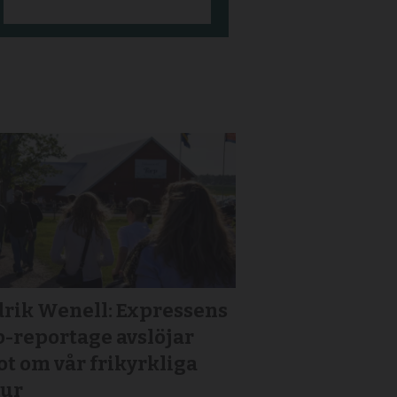
drik Wenell: Expressens
p-reportage avslöjar
t om vår frikyrkliga
tur