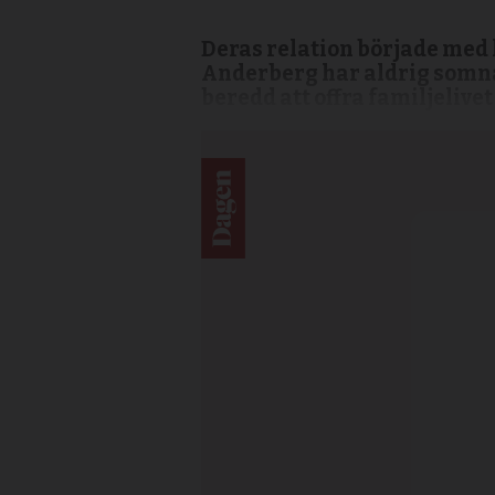
Deras relation började med l
Anderberg har aldrig somna
beredd att offra familjelivet