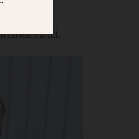
gning. Vissa
m en kärlek till