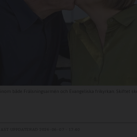
de Frälsningsarmén och Evangeliska frikyrkan. Skiftet skedde efter en lång 
AST UPPDATERAD
2026-06-07 - 17:40