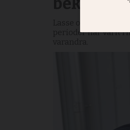
bekräftel
Lasse och Lena Ander
perioder har varit ri
varandra.