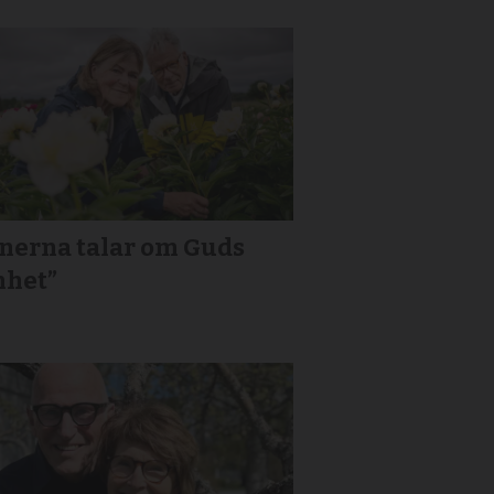
onerna talar om Guds
nhet”