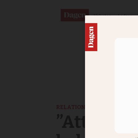
Nyheter
Ledare
RELATIONER
”Att han 