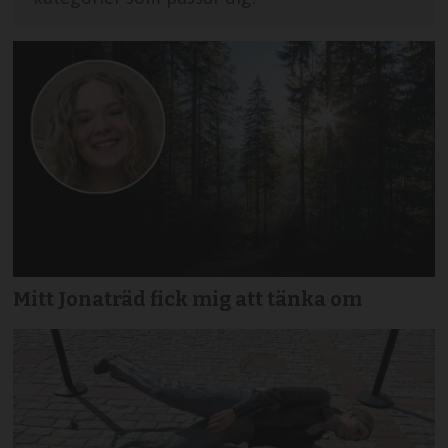
Mitt Jonaträd fick mig att tänka om