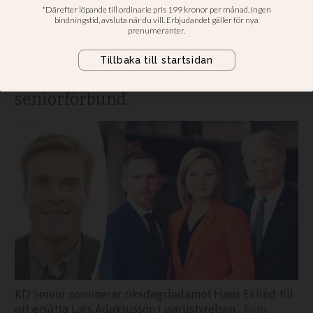
Adaktusson
Riksdagsledamot Hans Eklind bör ta
Lars Adaktussons plats i KD:s
partistyrelse. Det anser partiets
seniorförbund.
KD Senior nominerar riksdagsledamot Hans Eklind till
att ersätta Lars Adaktusson i partistyrelsen.