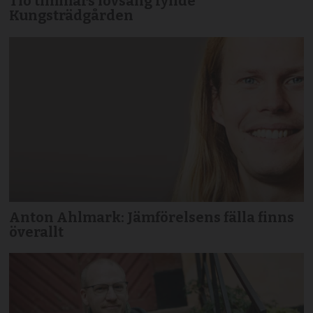
Tio timmars lovsång fyllde
Kungsträdgården
Anton Ahlmark: Jämförelsens fälla finns
överallt