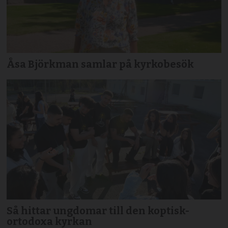
Åsa Björkman samlar på kyrkobesök
Så hittar ungdomar till den koptisk-
ortodoxa kyrkan