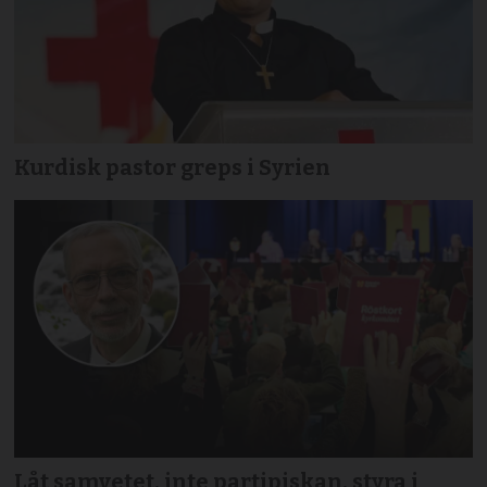
Kurdisk pastor greps i Syrien
Låt samvetet, inte partipiskan, styra i