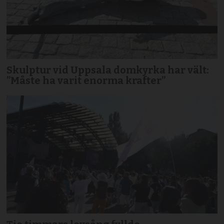
Skulptur vid Uppsala domkyrka har vält:
”Måste ha varit enorma krafter”