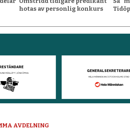
rdelar
Omstridd tidigare predikant
Så ”m
hotas av personlig konkurs
Tidöp
AMMA AVDELNING