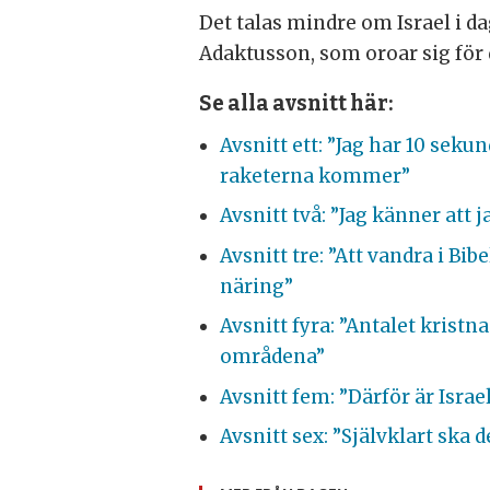
Det talas mindre om Israel i da
Adaktusson, som oroar sig för
Se alla avsnitt här:
Avsnitt ett: ”Jag har 10 sek
raketerna kommer”
Avsnitt två: ”Jag känner att 
Avsnitt tre: ”Att vandra i Bi
näring”
Avsnitt fyra: ”Antalet kristn
områdena”
Avsnitt fem: ”Därför är Israe
Avsnitt sex: ”Självklart ska d