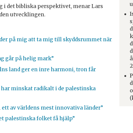
u
g i det bibliska perspektivet, menar Lars
I
 den utvecklingen.
s
d
k
under på mig att ta mig till skyddsrummet när
d
d
å
jag går på helig mark”
2
belns land ger en inre harmoni, tron får
P
d
a har minskat radikalt i de palestinska
o
(
l ett av världens mest innovativa länder”
et palestinska folket få hjälp”