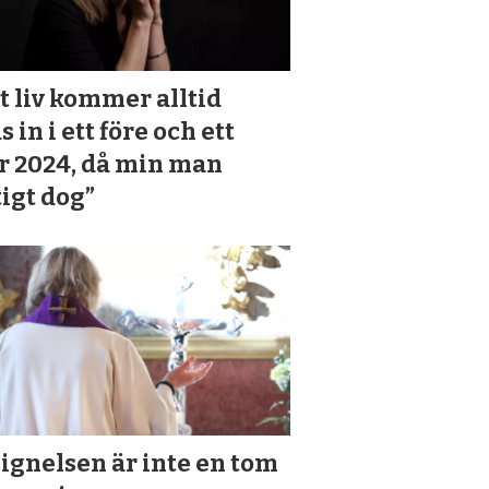
t liv kommer alltid
s in i ett före och ett
r 2024, då min man
igt dog”
ignelsen är inte en tom