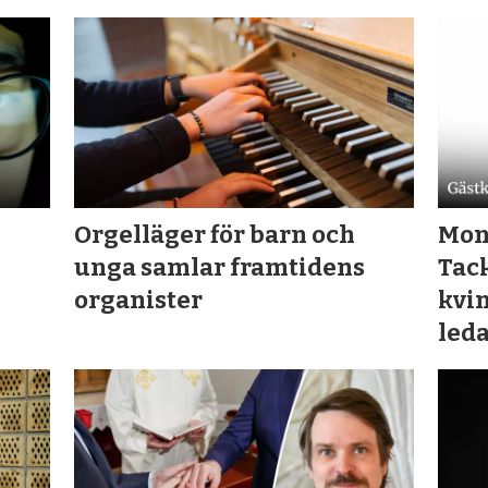
Orgelläger för barn och
Mon
unga samlar framtidens
Tack
organister
kvin
led