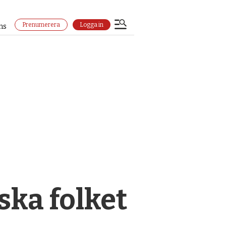
Prenumerera
Logga in
ns
ska folket