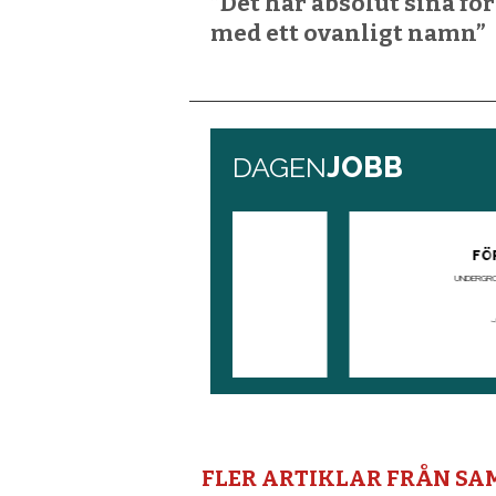
”Det har absolut sina fö
med ett ovanligt namn”
FLER ARTIKLAR FRÅN S