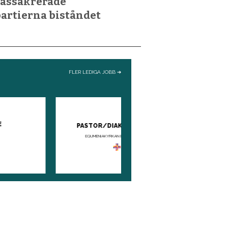
assakrerade”
artierna biståndet