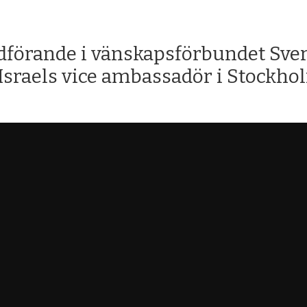
dförande i vänskapsförbundet Sver
 Israels vice ambassadör i Stockho