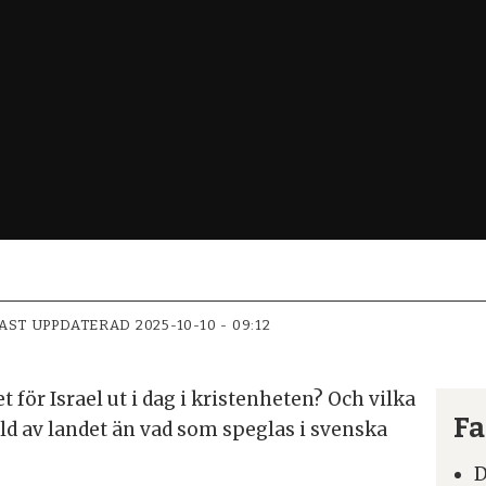
AST UPPDATERAD
2025-10-10 - 09:12
t för Israel ut i dag i kristenheten? Och vilka
Fa
ild av landet än vad som speglas i svenska
D