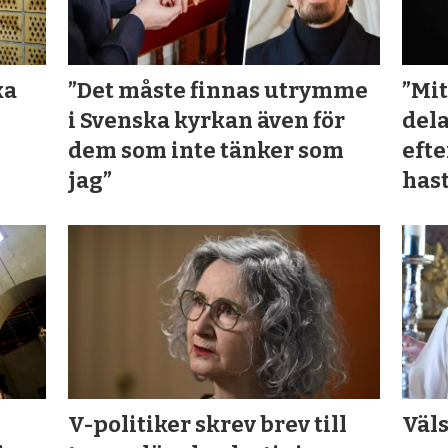
ka
”Det måste finnas utrymme
”Mit
i Svenska kyrkan även för
dela
dem som inte tänker som
efte
jag”
hast
V-politiker skrev brev till
Väls