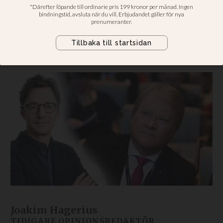
mediebild
Dagens opinionsredaktör Joakim
Hagerius: Adaktusson har gått från
tillgång till en belastning för partiet.
Joakim Hagerius
TIDIGARE OPINIONSREDAKTÖR