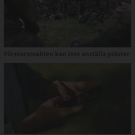
Försvarsmakten kan inte anställa präster