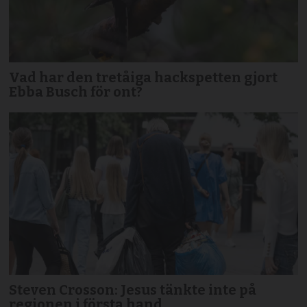
Vad har den tretåiga hackspetten gjort
Ebba Busch för ont?
Steven Crosson: Jesus tänkte inte på
regionen i första hand