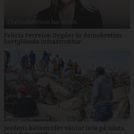
Felicia Ferreira: Dygder är demokratins
bortglömda infrastruktur
Jordens katastrofer väntar inte på nästa