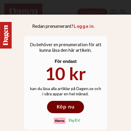
Prenumerera
LEDARE
Joakim Hagerius: Svårt
skaka av sig offentlig