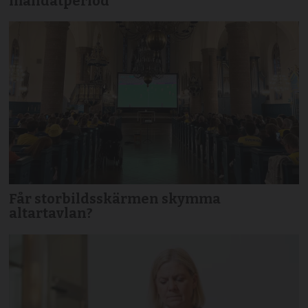
mandatperiod
Får storbildsskärmen skymma
altartavlan?