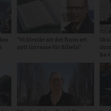
den
”Vi förstår att det finns ett
Sku
n
nytt intresse för Bibeln”
domk
ha v