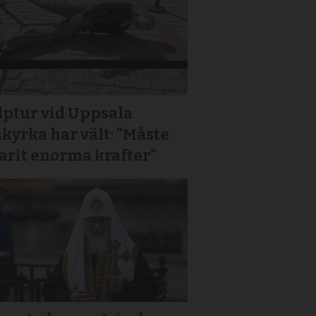
lptur vid Uppsala
yrka har vält: ”Måste
arit enorma krafter”