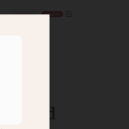
Prenumerera
Logga in
ns
ill stöd