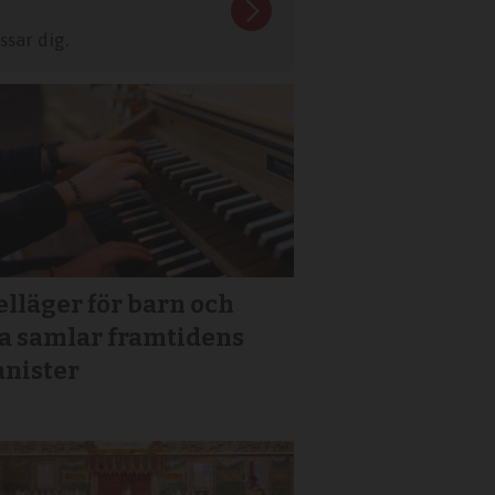
sar dig.
lläger för barn och
a samlar framtidens
anister