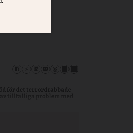
ev
sraeliska
öd för det terrordrabbade
av tillfälliga problem med