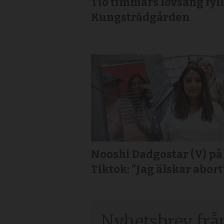
Tio timmars lovsång fyl
Kungsträdgården
Nooshi Dadgostar (V) på
Tiktok: ”Jag älskar abort
Nyhetsbrev frå