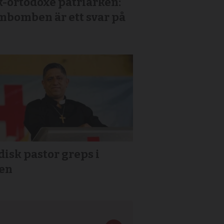
k-ortodoxe patriarken:
mbomben är ett svar på
isk pastor greps i
ien