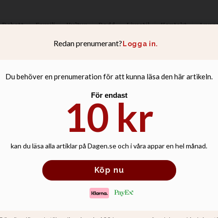
Debatt
Familj
Kultur
Podd
Livsstil
Kontakt
Anno
r manifesterade t