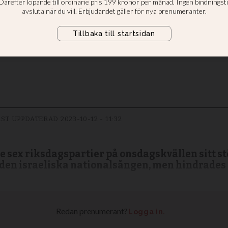
 – V och MP utebl
oppade Carola från att sjunga den i
ST UPPDATERAD
2023-10-12 - 11:32
sex riksdagspartier på onsdagskvällen sitt st
a den israeliska nationalsången, men hindrades 