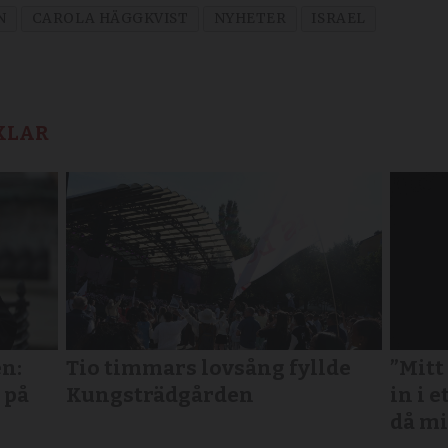
N
CAROLA HÄGGKVIST
NYHETER
ISRAEL
KLAR
n:
Tio timmars lovsång fyllde
”Mitt
 på
Kungsträdgården
in i e
då mi