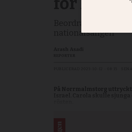
för Israel
Beordrad röstvila st
nationalsången
Arash Asadi
REPORTER
PUBLICERAD
2023-10-12 - 08:15
SENA
På Norrmalmstorg uttryckte 
Israel. Carola skulle sjung
rösten.