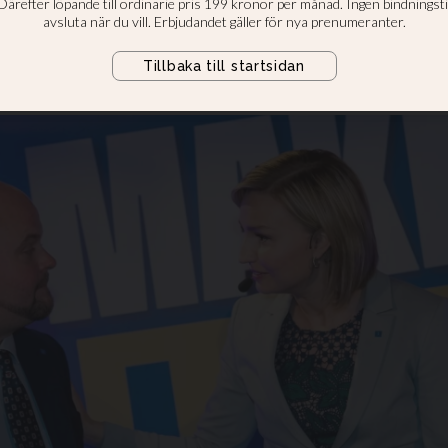
r tydligt bakåt i Aftonbladet/Iniz
 som presenterades på fredagen. 
a fått väljare att i stället gå till 