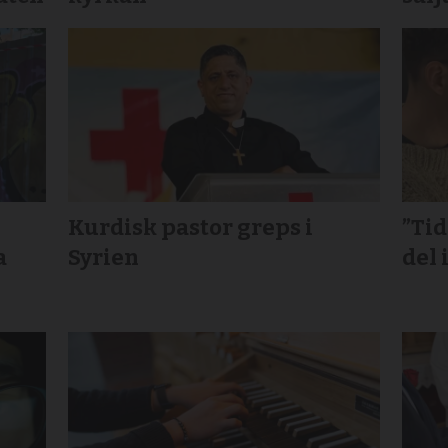
Kurdisk pastor greps i
”Ti
a
Syrien
del 