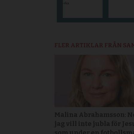
FLER ARTIKLAR FRÅN S
Malina Abrahamsson: Ne
jag vill inte jubla för Jes
som under en fotbollsm