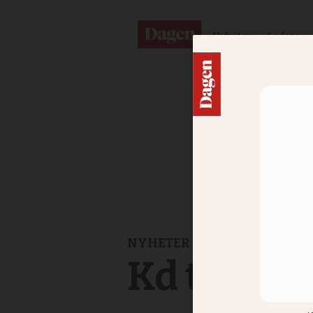
Nyheter
Ledare
NYHETER
Kd tappar