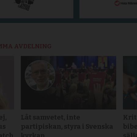
AMMA AVDELNING
j,
Låt samvetet, inte
Krit
us
partipiskan, styra i Svenska
bibe
atch
kyrkan
sälj