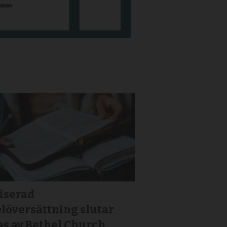
iserad
löversättning slutar
as av Bethel Church