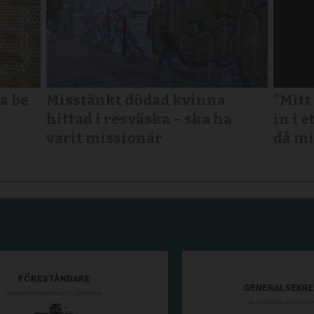
a be
Misstänkt dödad kvinna
”Mitt
hittad i resväska – ska ha
in i e
varit missionär
då mi