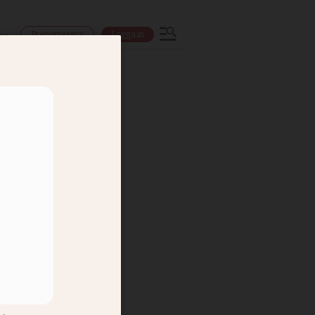
Prenumerera
Logga in
ns