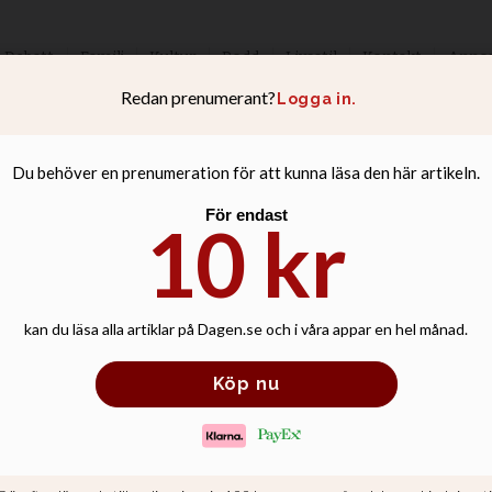
Debatt
Familj
Kultur
Podd
Livsstil
Kontakt
Anno
 i ny mätning