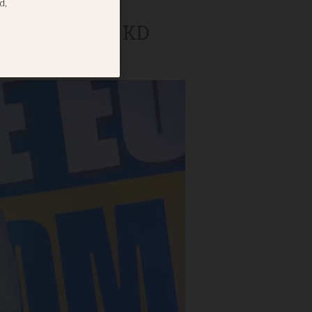
ios
Stormen kring KD
Moderaterna.