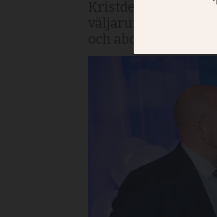
Kristdemokraterna gå
väljarundersökning
och abortfrågan tros h