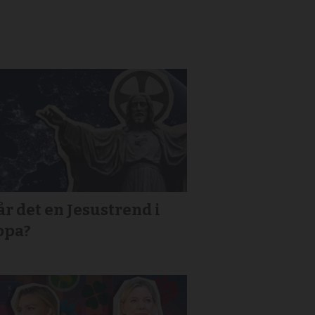
r det en Jesustrend i
opa?