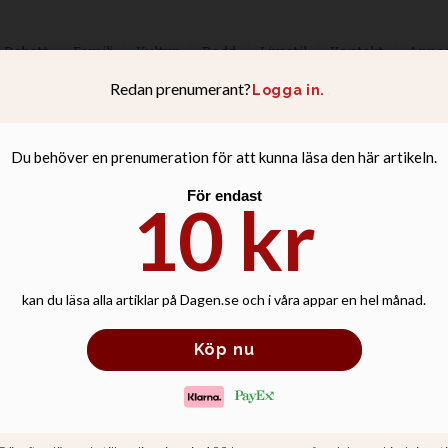
Debatt
Familj
Kultur
Podd
Livsstil
Kontakt
Anno
er mot äldre slu