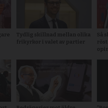
gare
Tydlig skillnad mellan olika
Så 
frikyrkor i valet av partier
röst
opi
ort
Bedrägerier mot äldre
”Bos