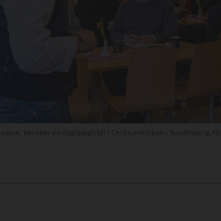
en dagledigträff i Centrumkyrkan i Sundbyberg, för att föreläsa om bedrägerier mot äldre – 