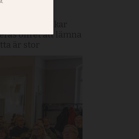
”
m varje år slukar
as offret att lämna
ta är stor