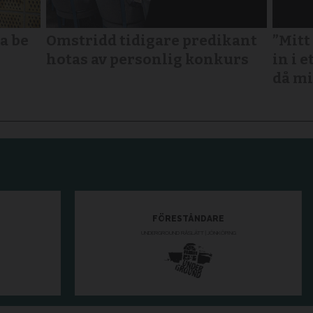
a be
Omstridd tidigare predikant
”Mitt
hotas av personlig konkurs
in i e
då mi