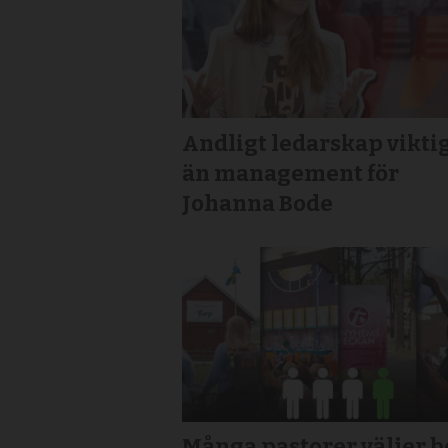
Andligt ledarskap vikti
än management för
Johanna Bode
Många pastorer väljer b