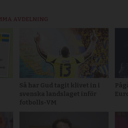
AMMA AVDELNING
Så har Gud tagit klivet in i
Pågå
svenska landslaget inför
Eur
fotbolls-VM