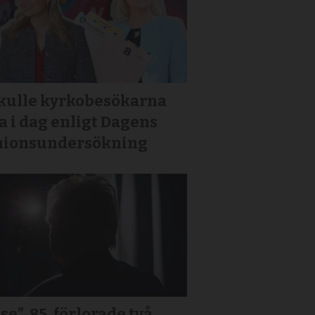
skulle kyrkobesökarna
a i dag enligt Dagens
nionsundersökning
se”, 85, förlorade två