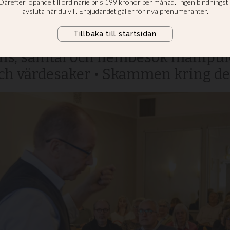
 ”sluta vara artig
re är ett stort samhällsproblem so
s, samtal och hembesök manipuler
och värdesaker • Skammen kring det