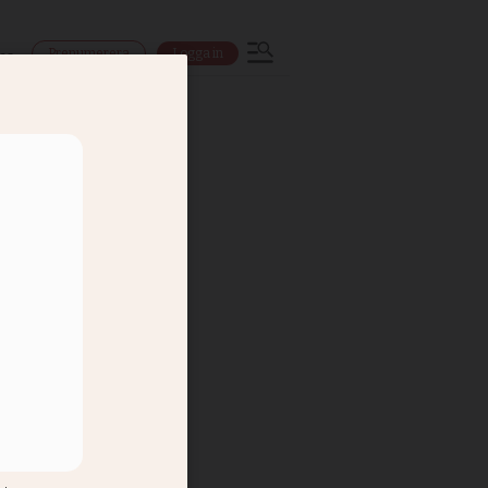
Prenumerera
Logga in
ns
kar