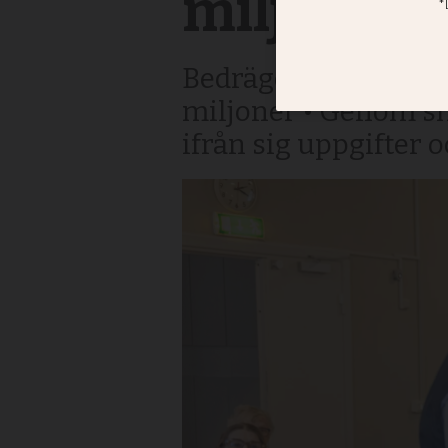
miljoner –
Bedrägerier mot äld
miljoner • Genom sm
ifrån sig uppgifter 