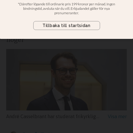
partier
Enkätundersökning visar vilka
församlingar som ser åt vänster eller
höger
André Casselbrant har studerat frikyrkligas syn på demokrati och genomfört en egen opinionsundersökning som visade tydliga skillnader mellan olika frikyrkliga samfund.