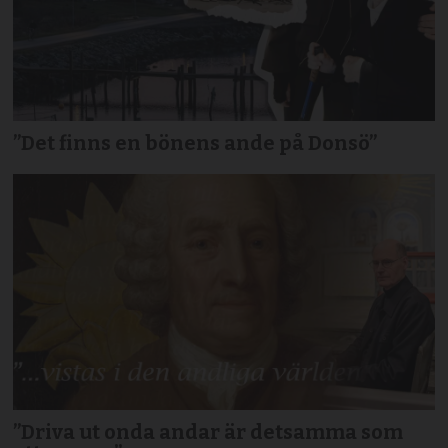
”Det finns en bönens ande på Donsö”
”Driva ut onda andar är detsamma som