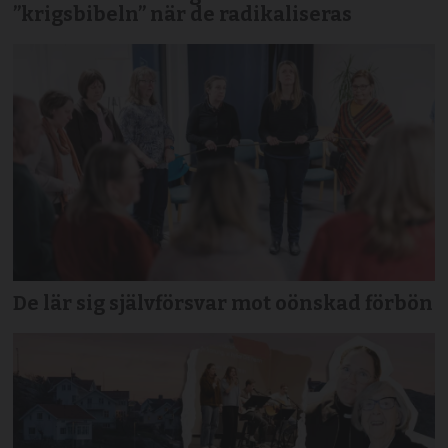
”krigsbibeln” när de radikaliseras
De lär sig självförsvar mot oönskad förbön