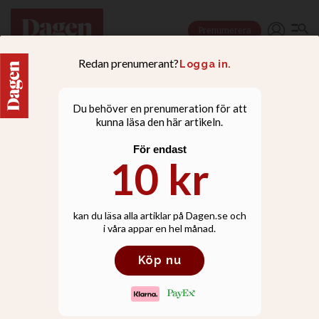
Prenumerera
DOKUMENT
Tydlig skillnad mellan
olika frikyrkor i valet av