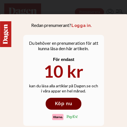
Prenumerera
KULTUR
”Jag stödde
ersättningsteologin i 30