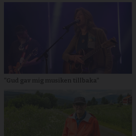
”Gud gav mig musiken tillbaka”