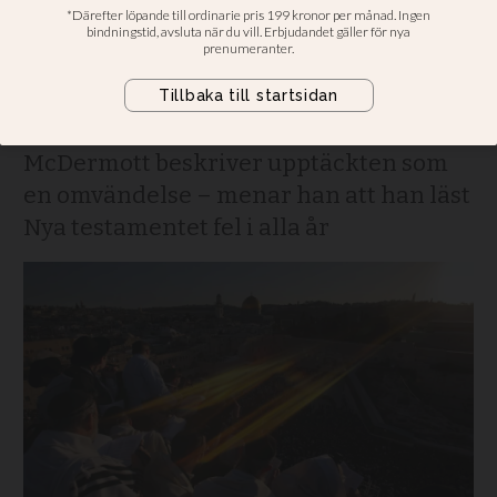
år – tills jag plötsligt
vaknade upp”
Bokaktuella teologen Gerald
McDermott beskriver upptäckten som
en omvändelse – menar han att han läst
Nya testamentet fel i alla år