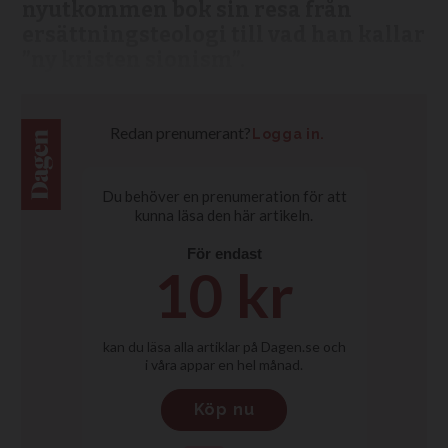
nyutkommen bok sin resa från
ersättningsteologi till vad han kallar
”ny kristen sionism”.