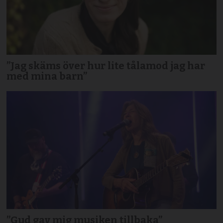
”Jag skäms över hur lite tålamod jag har
med mina barn”
”Gud gav mig musiken tillbaka”