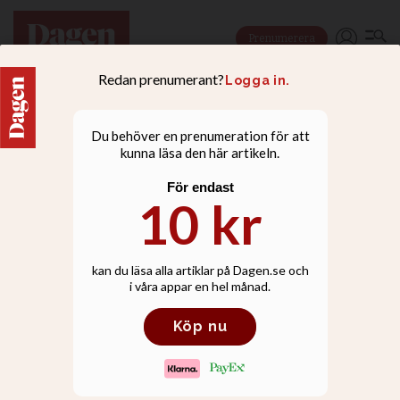
Prenumerera
KULTUR
Svenska kyrkan lyfter
ensamhet med hjälp av