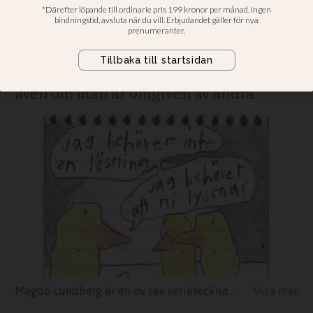
serier
“Ensamma tillsammans” syftar på
ensamhetskänslan som kan uppstå
även om man är omgiven av andra
Magda Lundberg är en av sex serietecknare som medverkar i Svenska kyrkans nya serierprojekt.