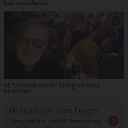
bok om lidande
Så ”massakrerade” Tidöpartierna
biståndet
Nyhetsbrev från Dagen
Skräddarsy ditt innehåll. Prenumerera
på Dagens nyhetsbrev och välj de