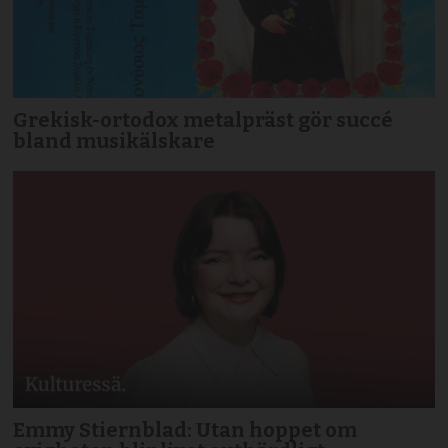
Grekisk-ortodox metalpräst gör succé
bland musikälskare
Emmy Stiernblad: Utan hoppet om