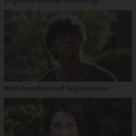
evigheten blir livet outhärdligt
Mörk Jesusfilm med få ljuspunkter