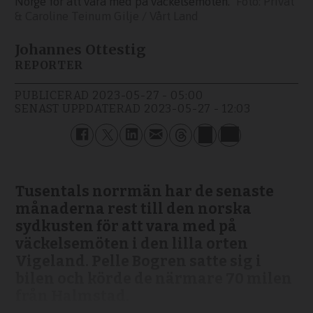
Norge för att vara med på väckelsemöten.
Privat
& Caroline Teinum Gilje / Vårt Land
Johannes Ottestig
REPORTER
PUBLICERAD
2023-05-27 - 05:00
SENAST UPPDATERAD
2023-05-27 - 12:03
Tusentals norrmän har de senaste
månaderna rest till den norska
sydkusten för att vara med på
väckelsemöten i den lilla orten
Vigeland. Pelle Bogren satte sig i
bilen och körde de närmare 70 milen
från Halmstad.