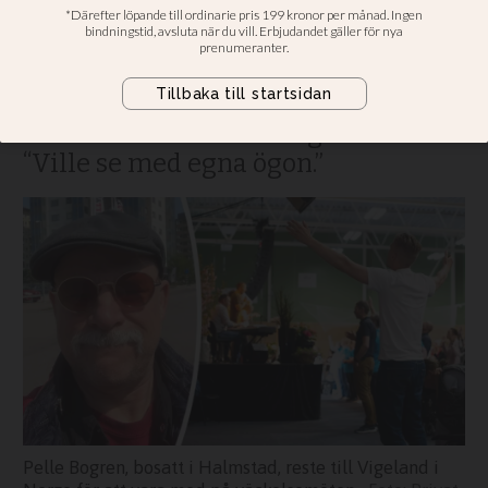
mer om hur det är ställt i
kyrkorna”
Pelle Bogren körde från Halmstad
till väckelsemötena i Vigeland:
“Ville se med egna ögon.”
Pelle Bogren, bosatt i Halmstad, reste till Vigeland i