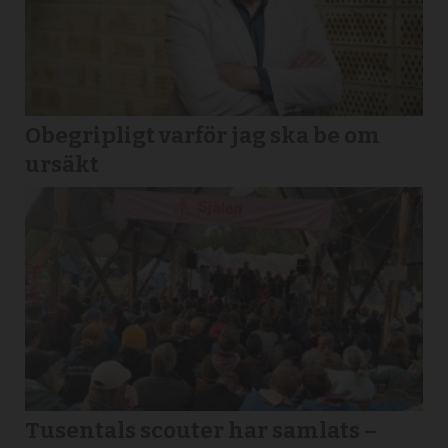
Obegripligt varför jag ska be om
ursäkt
Tusentals scouter har samlats –