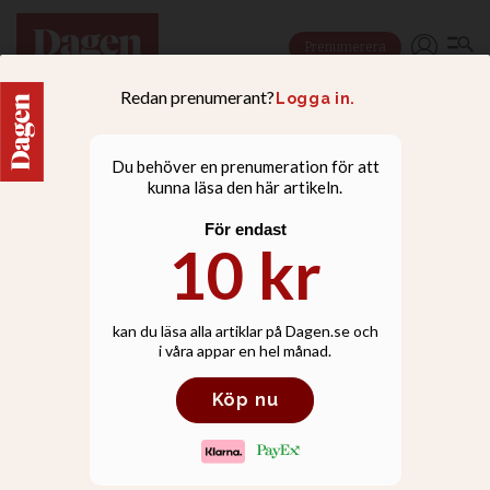
Prenumerera
NYHETER
“Att Vigeland drar så
mycket folk säger kanske