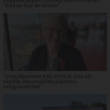
Regaliekuppen i domkyrkan förbryllar:
”Undrar hur de tänkte”
”Grundbeslutet från 2009 är inte att
skydda den enskilde prästens
religionsfrihet”