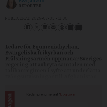
Eva
Janzon
REPORTER
PUBLICERAD
2026-07-05 - 11:30
Ledare för Equmeniakyrkan,
Evangeliska frikyrkan och
Frälsningsarmén uppmanar Sveriges
regering att avbryta samtalen med
talibanregimen i syfte att underlätta
tvångsutvisningar till Afghanistan.