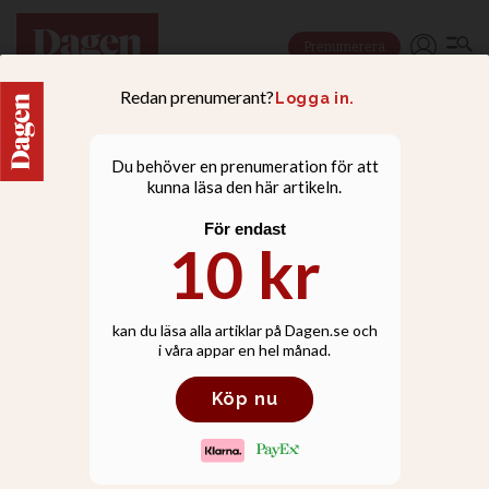
Prenumerera
NYHETER
Biskopar och frikyrkliga
ledare: Avbryt samtalen