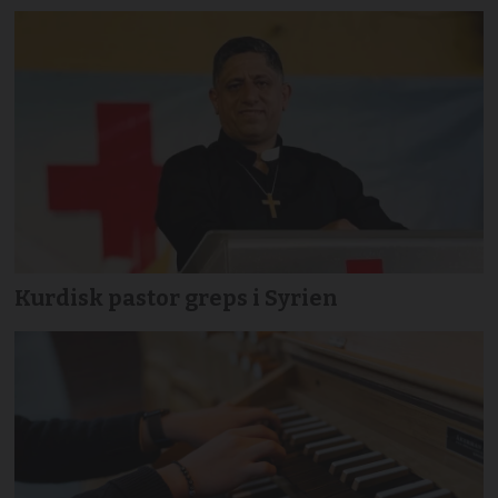
Kurdisk pastor greps i Syrien