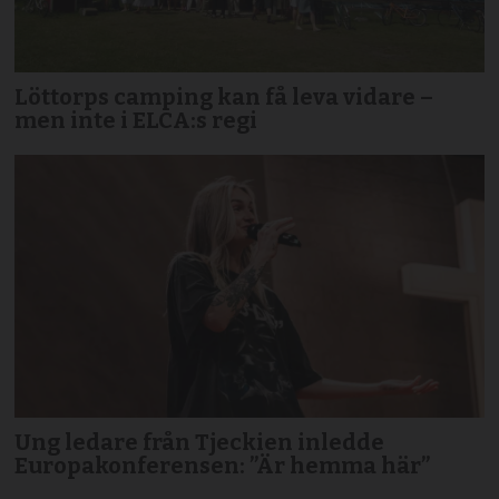
Löttorps camping kan få leva vidare –
men inte i ELCA:s regi
Ung ledare från Tjeckien inledde
Europakonferensen: ”Är hemma här”