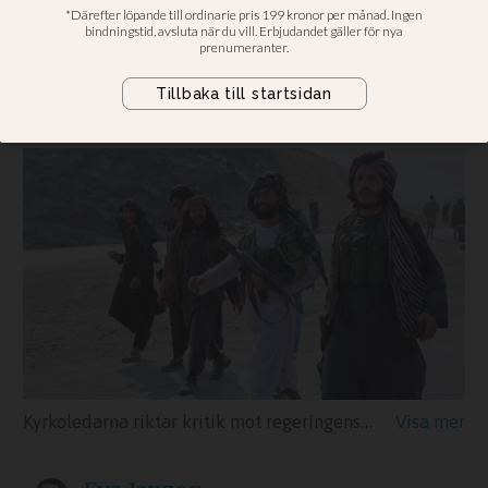
med talibanerna
Lyfter risken för konvertiter i
debattartikel i Svenska Dagbladet
Kyrkoledarna riktar kritik mot regeringens samtal med talibanregimen. På bilden syns afghanska talibansoldater.