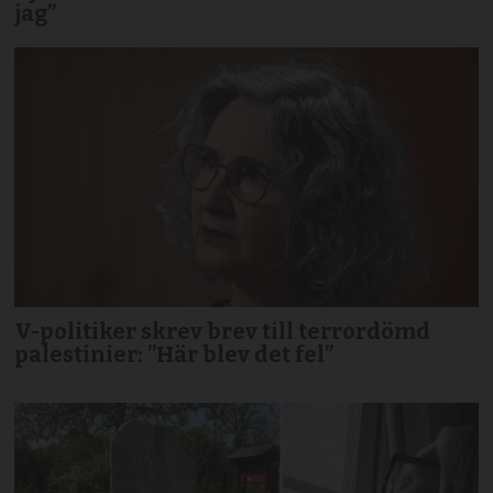
jag”
V-politiker skrev brev till terror­dömd
palestinier: ”Här blev det fel”