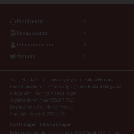
Kundcenter
Kontakta kundcenter
Redaktionen
Min sida
Kontakta redaktionen
Vanliga frågor
Prenumeration
Tipsa Dagen
Integritetspolicy
Bli prenumerant
Vill du debattera i Dagen?
Annons
Användarvillkor
Så skapar du ett konto
Lös korsord och sudoku
Kontakta annons
Om kakor (cookies)
Ladda ner Dagens appar
Dagen förklarar
Annonsera
Hantera kakor (cookies)
Dagens nyhetsbrev
Upphovsrätt och AI
Familjeannonser
VD, chefredaktör och ansvarig utgivare:
Felicia Ferreira
Dagen som taltidningen
Om Dagen
Se dödsannonser/minnesrum
Redaktionschef och stf ansvarig utgivare:
Rickard Ringqvist
Senaste numret av eDagen
Anmäl störande/felaktig annons
Bolagsnamn: Tidnings AB Nya Dagen
Dagens arkiv
Organisationsnummer: 556197-7025
Dagen är en del av Mentor Medier
Copyright Dagen © 2001-2025
Stötta Dagen
|
Jobba på Dagen
Följ oss:
Facebook
|
Instagram
|
Tiktok
|
Youtube
|
X
|
Linkedin
|