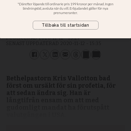
vinna valet
Jacob Zetterman
REPORTER
PUBLICERAD
2020-11-12 - 15:27
SENAST UPPDATERAD
2020-11-12 - 15:35
Bethelpastorn Kris Vallotton bad
först om ursäkt för sin profetia, för
att sedan ändra sig. Han är
långtifrån ensam om att med
gudomligt mandat ha förutspått
valutgången i USA.