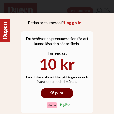
Prenumerera
UTRIKES
De profeterade att
Donald Trump skulle