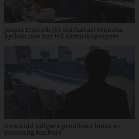
Jesper Eneroth (S): Slå fast att Svenska
kyrkan inte har två äktenskapssyner
Omstridd tidigare predikant hotas av
personlig konkurs