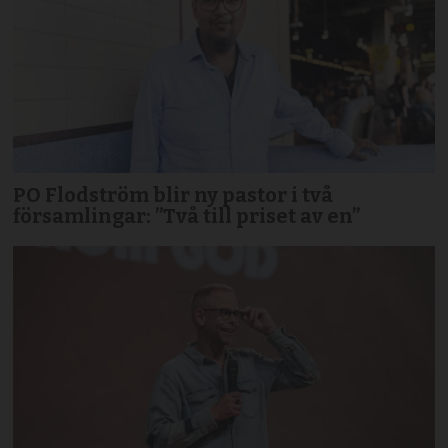
PO Flodström blir ny pastor i två
församlingar: ”Två till priset av en”