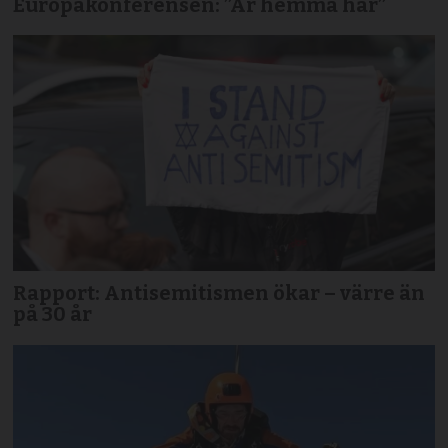
Europakonferensen: ”Är hemma här”
Rapport: Antisemitismen ökar – värre än
på 30 år