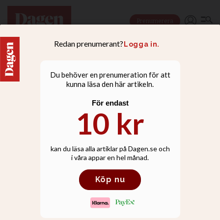
Prenumerera
NYHETER
Equmeniaföreningar i
topp bland utförare av