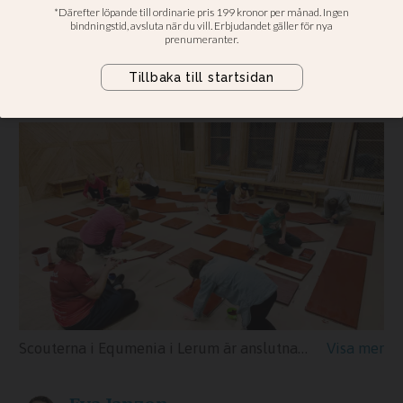
Fritidskortet
Marcus Lind: ”Vi är den näst största
gruppen efter Scouterna”
Scouterna i Equmenia i Lerum är anslutna till Fritidskortet. Före jul tillverkade de en stor adventsljusstake, som ställdes på taket på Equmeniakyrkan.