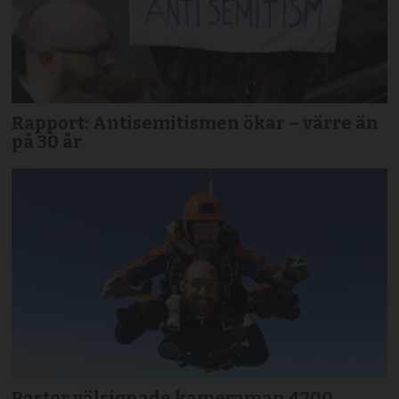
Rapport: Antisemitismen ökar – värre än
på 30 år
Pastor välsignade kameraman 4200