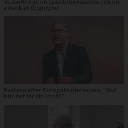
Vi möttes av en spindelinvansion och en
attack av flygmyror
Pastorn efter Europakonferensen: ”Vad
blir det för skillnad?”