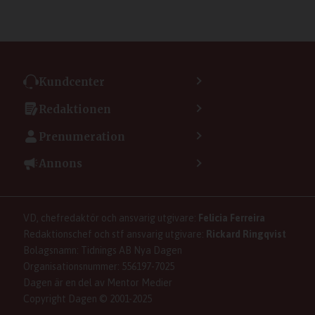
Kundcenter
Kontakta kundcenter
Redaktionen
Min sida
Kontakta redaktionen
Vanliga frågor
Prenumeration
Tipsa Dagen
Integritetspolicy
Bli prenumerant
Vill du debattera i Dagen?
Annons
Användarvillkor
Så skapar du ett konto
Lös korsord och sudoku
Kontakta annons
Om kakor (cookies)
Ladda ner Dagens appar
Dagen förklarar
Annonsera
Hantera kakor (cookies)
Dagens nyhetsbrev
Upphovsrätt och AI
Rubrikannonser
VD, chefredaktör och ansvarig utgivare:
Felicia Ferreira
Dagen som taltidningen
Om Dagen
Familjeannonser
Redaktionschef och stf ansvarig utgivare:
Rickard Ringqvist
Senaste numret av eDagen
Se dödsannonser/minnesrum
Bolagsnamn: Tidnings AB Nya Dagen
Dagens arkiv
Organisationsnummer: 556197-7025
Anmäl störande/felaktig annons
Dagen är en del av Mentor Medier
Copyright Dagen © 2001-2025