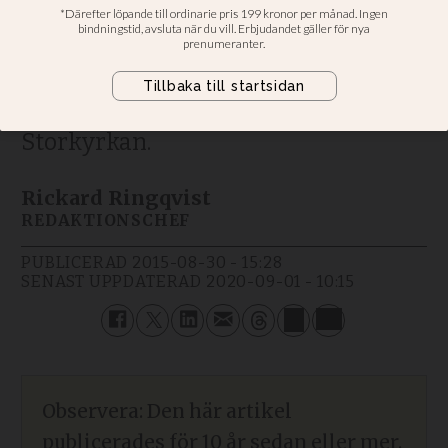
muslimska budskapet"
"Helt fel". Eller "Spännande". Se
några av reaktionerna efter
dialogen under högmässan i
Storkyrkan.
Rickard Ringqvist
REDAKTIONSCHEF
PUBLICERAD
2015-08-30 - 15:28
SENAST UPPDATERAD
2020-09-01 - 10:15
Observera: Den här artikel
publicerades för 10 år sedan eller mer.