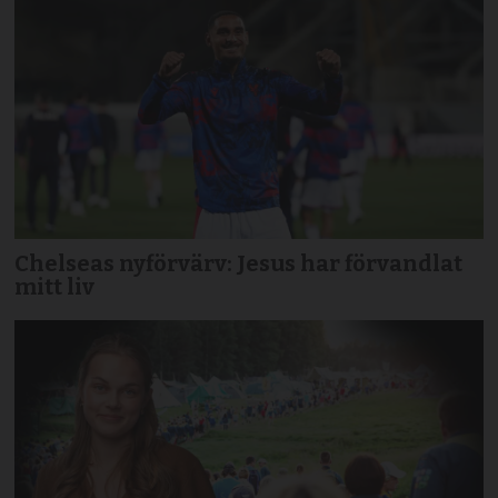
Chelseas nyförvärv: Jesus har förvandlat
mitt liv