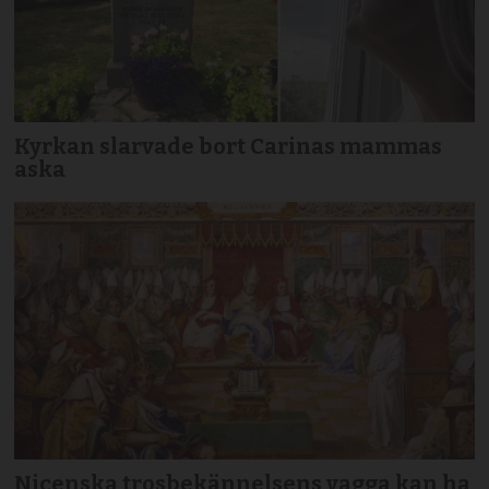
Kyrkan slarvade bort Carinas mammas
aska
Nicenska trosbekännelsens vagga kan ha