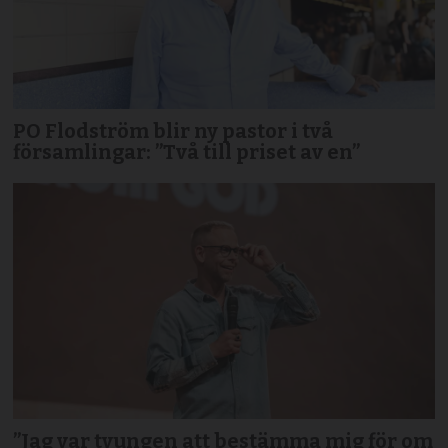
PO Flodström blir ny pastor i två
församlingar: ”Två till priset av en”
”Jag var tvungen att bestämma mig för om