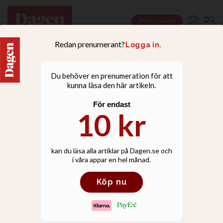
Prenumerera
NYHETER
"Helt fel att bjuda in en
imam att predika det