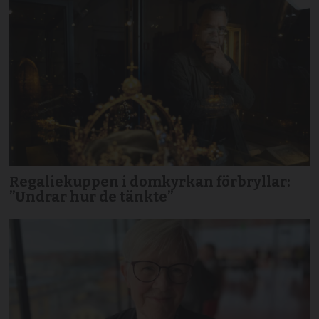
Regaliekuppen i domkyrkan förbryllar:
”Undrar hur de tänkte”