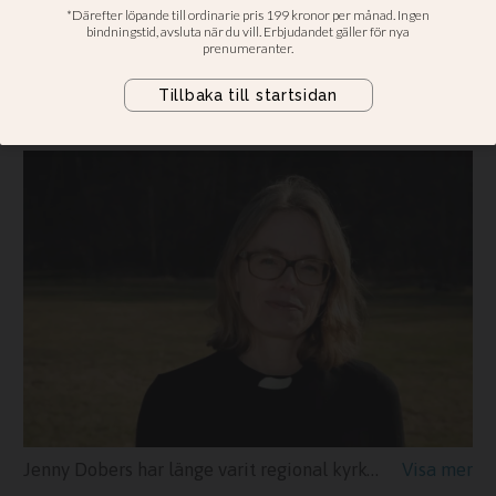
Svenska missionsrådet
”Det känns upplyftande och
inspirerande”
Jenny Dobers har länge varit regional kyrkoledare inom Equmeniakyrkan. Nu ska hon leda Svenska missionsrådet.