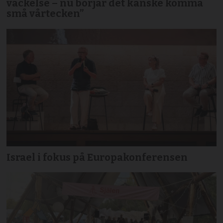
väckelse – nu börjar det kanske komma
små vårtecken”
Israel i fokus på Europakonferensen