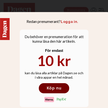
Prenumerera
NYHETER
Jenny Dobers ny
generalsekreterare för