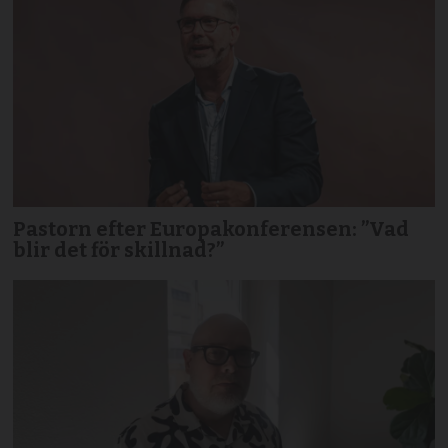
Pastorn efter Europakonferensen: ”Vad
blir det för skillnad?”