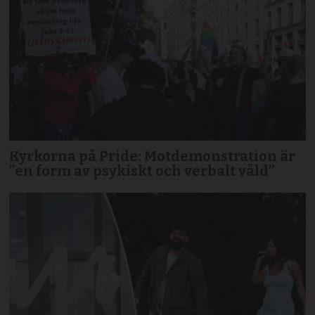
Kyrkorna på Pride: Motdemonstration är
”en form av psykiskt och verbalt våld”