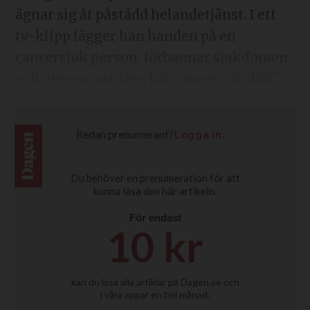
ägnar sig åt påstådd helandetjänst. I ett
tv-klipp lägger han handen på en
cancersjuk person, förbannar sjukdomen
och utropar att "den här cancern är död".