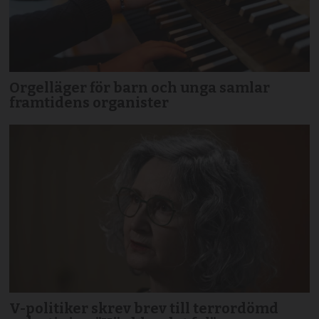
Orgelläger för barn och unga samlar
framtidens organister
V-politiker skrev brev till terror­dömd