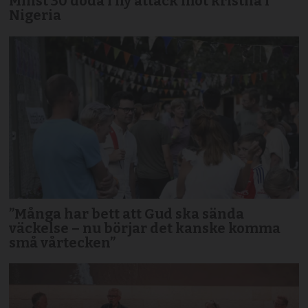
Minst 30 döda i ny attack mot kristna i
Nigeria
”Många har bett att Gud ska sända
väckelse – nu börjar det kanske komma
små vårtecken”