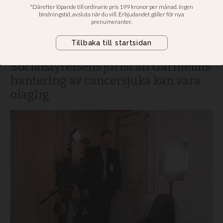
Den danska mirakelpredikanten
Jens Garnfeldt granskas i kvällens
avsnitt av ”Kalla Fakta” i TV4. I
programmet hävdar
Socialstyrelsens jurist att Garnfeldts
hantering av cancersjuka kan vara
olaglig.