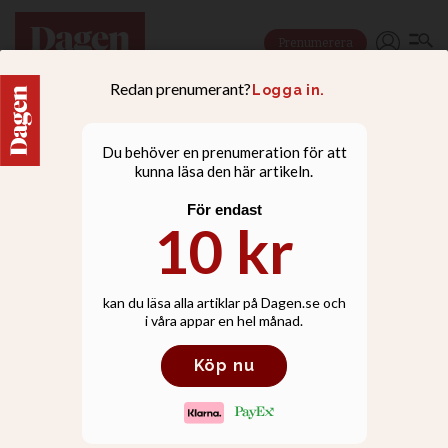
Prenumerera
NYHETER
”Jens Garnfeldts metoder
kan vara olagliga”