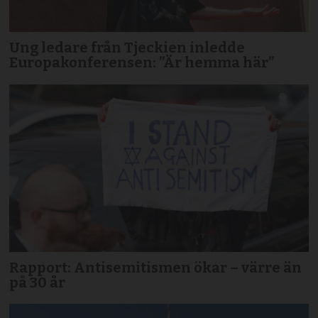
Ung ledare från Tjeckien inledde
Europakonferensen: ”Är hemma här”
Rapport: Antisemitismen ökar – värre än
på 30 år