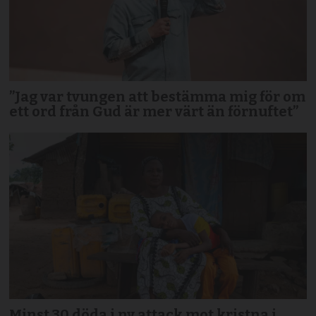
”Jag var tvungen att bestämma mig för om
ett ord från Gud är mer värt än förnuftet”
Minst 30 döda i ny attack mot kristna i