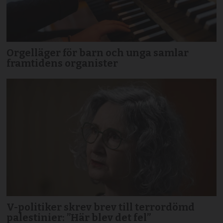
Orgelläger för barn och unga samlar
framtidens organister
V-politiker skrev brev till terror­dömd
palestinier: ”Här blev det fel”