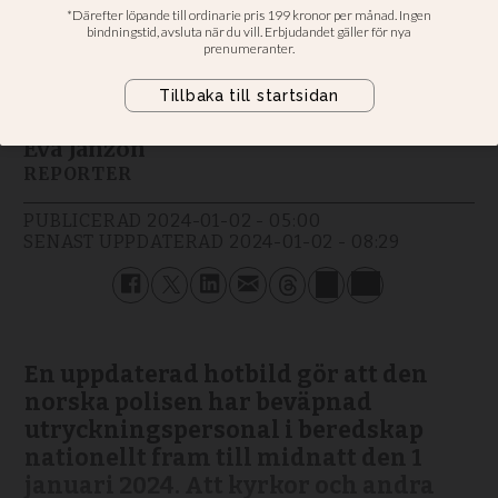
Skärpt bevakningen inför nyåret.
Polis på plats i Nidarosdomen under
nyårsgudstjänsten
Eva Janzon
REPORTER
PUBLICERAD
2024-01-02 - 05:00
SENAST UPPDATERAD
2024-01-02 - 08:29
En uppdaterad hotbild gör att den
norska polisen har beväpnad
utryckningspersonal i beredskap
nationellt fram till midnatt den 1
januari 2024. Att kyrkor och andra