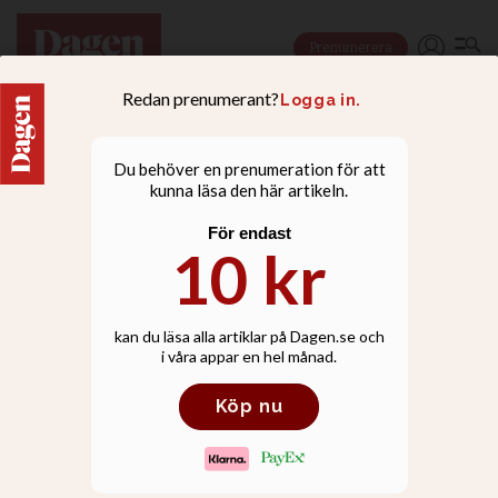
Prenumerera
NYHETER
Norsk polis: Kyrkor
terrormål i Europa