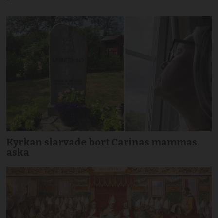
Kyrkan slarvade bort Carinas mammas
aska