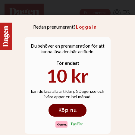
Prenumerera
NYHETER
Präst knivöverfallen -
nunna räddade hans liv