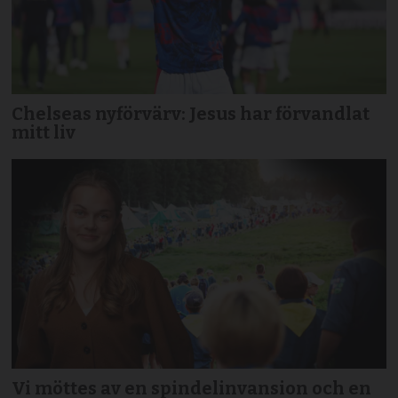
Chelseas nyförvärv: Jesus har förvandlat
mitt liv
Vi möttes av en spindelinvansion och en