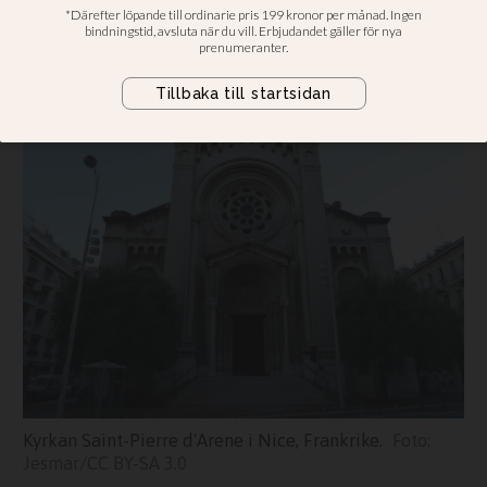
Nunna ingrep och slet kniven från
gärningsmannen
Kyrkan Saint-Pierre d'Arene i Nice, Frankrike.
Jesmar/CC BY-SA 3.0