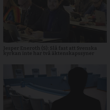
Jesper Eneroth (S): Slå fast att Svenska
kyrkan inte har två äktenskapssyner