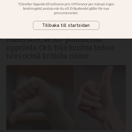
Skolverket anser att det är bra att
RFSU skickar ut stödmaterial om
sexundervisning i skolan. Men i
Malmö stad, som också stod bakom
materialet, är KD-politikerna
upprörda. Och från kristna ledare
hörs också kritiska röster.