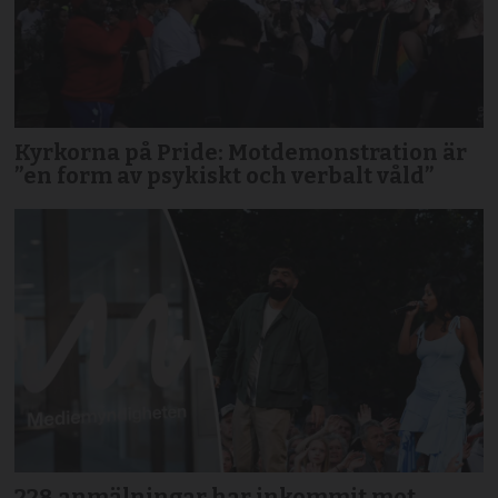
Kyrkorna på Pride: Motdemonstration är
”en form av psykiskt och verbalt våld”
228 anmälningar har inkommit mot