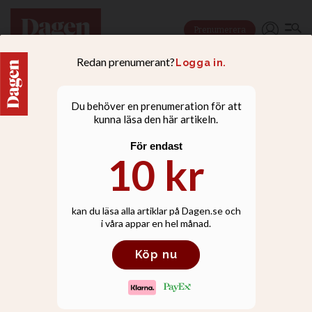
Prenumerera
NYHETER
RFSU:s sexmaterial
väcker kritik