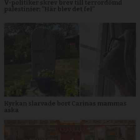
V-politiker skrev brev till terror­dömd
palestinier: ”Här blev det fel”
Kyrkan slarvade bort Carinas mammas
aska