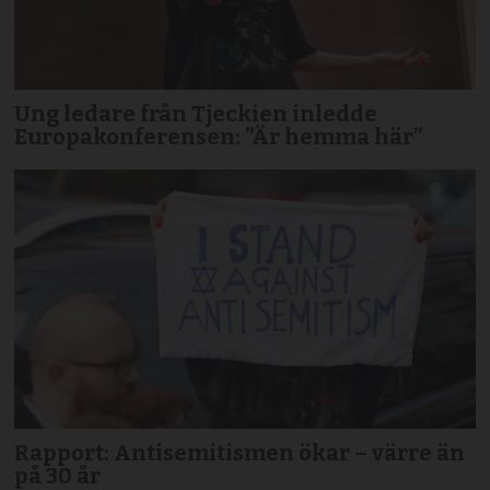
Ung ledare från Tjeckien inledde
Europakonferensen: ”Är hemma här”
Rapport: Antisemitismen ökar – värre än
på 30 år