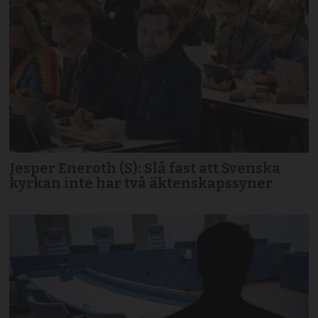
Jesper Eneroth (S): Slå fast att Svenska
kyrkan inte har två äktenskapssyner