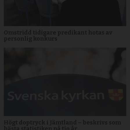
Omstridd tidigare predikant hotas av
personlig konkurs
Högt doptryck i Jämtland – beskrivs som
bästa statistiken på tio år