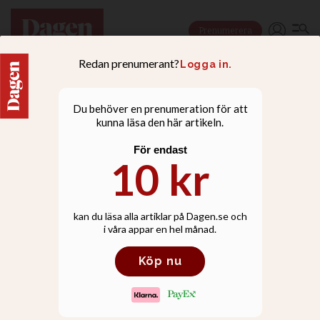
Prenumerera
NYHETER
SD vill se slöjförbud i
Sverige