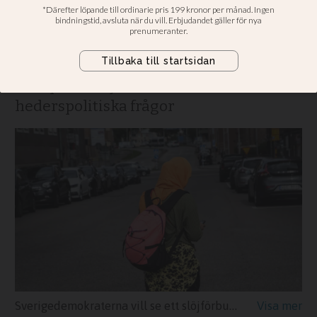
”Vår ambition är att det ska införas ett
totalförbud mot de här islamistiska
plaggen”, säger Sara Gille, SD:s
talesperson i jämställdhets- och
hederspolitiska frågor
Sverigedemokraterna vill se ett slöjförbud på allmän plats. Arkivbild